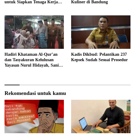
untuk Siapkan Tenaga Kerja
Kuliner di Bandung
Masa Depan
Hadiri Khataman Al-Qur’an
Kadis Dikbud: Pelantikan 237
dan Tasyakuran Kelulusan
Kepsek Sudah Sesuai Prosedur
Yayasan Nurul Hidayah, Sani
Harap Lahir Generasi Qurani
dan Berakhlak Mulia
Rekomendasi untuk kamu