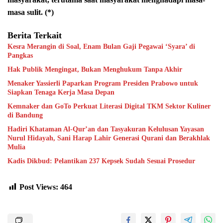
masa sulit. (*)
Berita Terkait
Kesra Merangin di Soal, Enam Bulan Gaji Pegawai ‘Syara’ di
Pangkas
Hak Publik Mengingat, Bukan Menghukum Tanpa Akhir
Menaker Yassierli Paparkan Program Presiden Prabowo untuk
Siapkan Tenaga Kerja Masa Depan
Kemnaker dan GoTo Perkuat Literasi Digital TKM Sektor Kuliner
di Bandung
Hadiri Khataman Al-Qur’an dan Tasyakuran Kelulusan Yayasan
Nurul Hidayah, Sani Harap Lahir Generasi Qurani dan Berakhlak
Mulia
Kadis Dikbud: Pelantikan 237 Kepsek Sudah Sesuai Prosedur
Post Views:
464