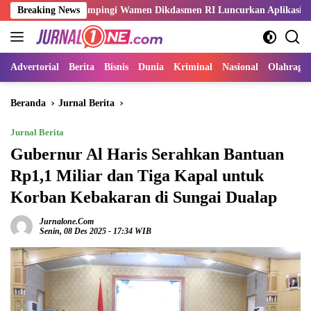
Langsung
h Sani Dampingi Wamen Dikdasmen RI Luncurkan Aplikasi Bungo Pinta
Breaking News
ke
konten
Advertorial
Berita
Bisnis
Dunia
Kriminal
Nasional
Olahraga
Beranda
Jurnal Berita
Jurnal Berita
Gubernur Al Haris Serahkan Bantuan
Rp1,1 Miliar dan Tiga Kapal untuk
Korban Kebakaran di Sungai Dualap
Jurnalone.com
Senin, 08 Des 2025 - 17:34 WIB