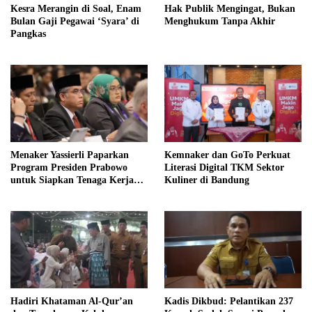
Kesra Merangin di Soal, Enam
Hak Publik Mengingat, Bukan
Bulan Gaji Pegawai ‘Syara’ di
Menghukum Tanpa Akhir
Pangkas
Menaker Yassierli Paparkan
Kemnaker dan GoTo Perkuat
Program Presiden Prabowo
Literasi Digital TKM Sektor
untuk Siapkan Tenaga Kerja
Kuliner di Bandung
Masa Depan
Hadiri Khataman Al-Qur’an
Kadis Dikbud: Pelantikan 237