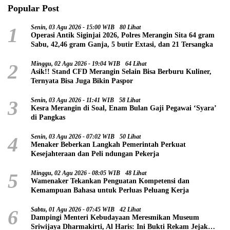
Popular Post
1
Senin, 03 Agu 2026 - 15:00 WIB
80 Lihat
Operasi Antik Siginjai 2026, Polres Merangin Sita 64 gram
Sabu, 42,46 gram Ganja, 5 butir Extasi, dan 21 Tersangka
2
Minggu, 02 Agu 2026 - 19:04 WIB
64 Lihat
Asik!! Stand CFD Merangin Selain Bisa Berburu Kuliner,
Ternyata Bisa Juga Bikin Paspor
3
Senin, 03 Agu 2026 - 11:41 WIB
58 Lihat
Kesra Merangin di Soal, Enam Bulan Gaji Pegawai ‘Syara’
di Pangkas
4
Senin, 03 Agu 2026 - 07:02 WIB
50 Lihat
Menaker Beberkan Langkah Pemerintah Perkuat
Kesejahteraan dan Peli ndungan Pekerja
5
Minggu, 02 Agu 2026 - 08:05 WIB
48 Lihat
Wamenaker Tekankan Penguatan Kompetensi dan
Kemampuan Bahasa untuk Perluas Peluang Kerja
6
Sabtu, 01 Agu 2026 - 07:45 WIB
42 Lihat
Dampingi Menteri Kebudayaan Meresmikan Museum
Sriwijaya Dharmakirti, Al Haris: Ini Bukti Rekam Jejak