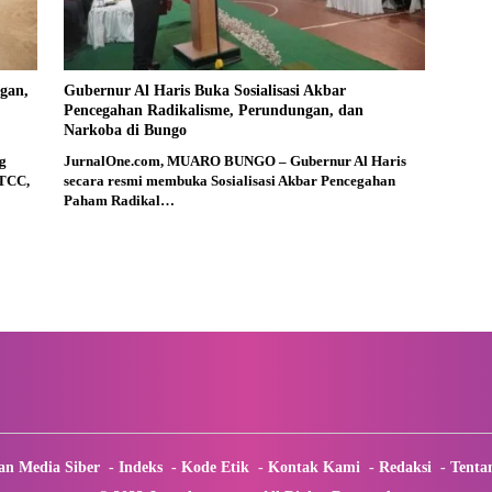
gan,
Gubernur Al Haris Buka Sosialisasi Akbar
Pencegahan Radikalisme, Perundungan, dan
Narkoba di Bungo
g
JurnalOne.com, MUARO BUNGO – Gubernur Al Haris
 TCC,
secara resmi membuka Sosialisasi Akbar Pencegahan
Paham Radikal…
n Media Siber
Indeks
Kode Etik
Kontak Kami
Redaksi
Tenta