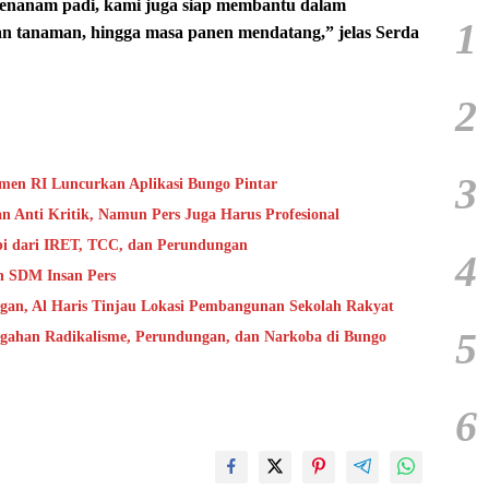
menanam padi, kami juga siap membantu dalam
1
n tanaman, hingga masa panen mendatang,” jelas Serda
2
3
en RI Luncurkan Aplikasi Bungo Pintar
 Anti Kritik, Namun Pers Juga Harus Profesional
bi dari IRET, TCC, dan Perundungan
4
n SDM Insan Pers
ngan, Al Haris Tinjau Lokasi Pembangunan Sekolah Rakyat
5
cegahan Radikalisme, Perundungan, dan Narkoba di Bungo
6