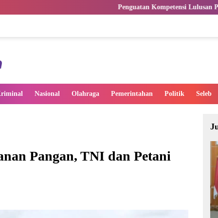
Penguatan Kompetensi Lulusan Perguruan Tinggi Pen
riminal
Nasional
Olahraga
Pemerintahan
Politik
Seleb
J
nan Pangan, TNI dan Petani