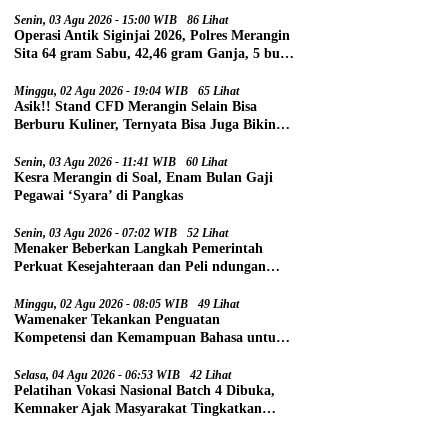
Senin, 03 Agu 2026 - 15:00 WIB
86 Lihat
Operasi Antik Siginjai 2026, Polres Merangin
Sita 64 gram Sabu, 42,46 gram Ganja, 5 butir
Extasi, dan 21 Tersangka
Minggu, 02 Agu 2026 - 19:04 WIB
65 Lihat
Asik!! Stand CFD Merangin Selain Bisa
Berburu Kuliner, Ternyata Bisa Juga Bikin
Paspor
Senin, 03 Agu 2026 - 11:41 WIB
60 Lihat
Kesra Merangin di Soal, Enam Bulan Gaji
Pegawai ‘Syara’ di Pangkas
Senin, 03 Agu 2026 - 07:02 WIB
52 Lihat
Menaker Beberkan Langkah Pemerintah
Perkuat Kesejahteraan dan Peli ndungan
Pekerja
Minggu, 02 Agu 2026 - 08:05 WIB
49 Lihat
Wamenaker Tekankan Penguatan
Kompetensi dan Kemampuan Bahasa untuk
Perluas Peluang Kerja
Selasa, 04 Agu 2026 - 06:53 WIB
42 Lihat
Pelatihan Vokasi Nasional Batch 4 Dibuka,
Kemnaker Ajak Masyarakat Tingkatkan
Kompetensi