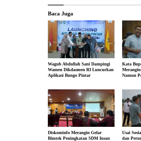
Baca Juga
Wagub Abdullah Sani Dampingi
Kata Bup
Wamen Dikdasmen RI Luncurkan
Merangin 
Aplikasi Bungo Pintar
Namun Pe
Profesion
Diskominfo Merangin Gelar
Usai Sosi
Bimtek Peningkatan SDM Insan
dan Peru