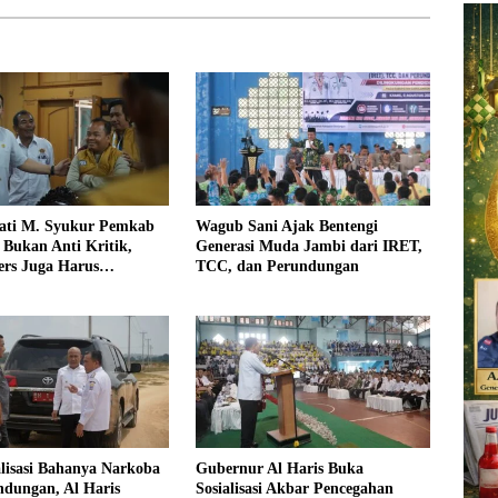
ati M. Syukur Pemkab
Wagub Sani Ajak Bentengi
Bukan Anti Kritik,
Generasi Muda Jambi dari IRET,
rs Juga Harus
TCC, dan Perundungan
al
alisasi Bahanya Narkoba
Gubernur Al Haris Buka
ndungan, Al Haris
Sosialisasi Akbar Pencegahan