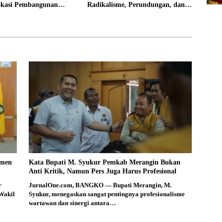
okasi Pembangunan
Radikalisme, Perundungan, dan
Rakyat
Narkoba di Bungo
smen
Kata Bupati M. Syukur Pemkab Merangin Bukan
Anti Kritik, Namun Pers Juga Harus Profesional
r
JurnalOne.com, BANGKO — Bupati Merangin, M.
Wakil
Syukur, menegaskan sangat pentingnya profesionalisme
wartawan dan sinergi antara…