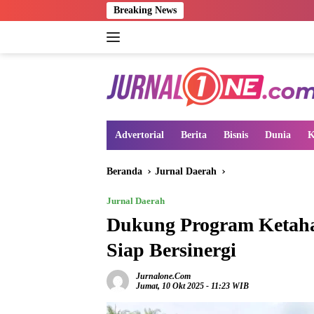
Langsung
Breaking News
ke
konten
Advertorial
Berita
Bisnis
Dunia
K
Beranda
Jurnal Daerah
Jurnal Daerah
Dukung Program Ketaha
Siap Bersinergi
Jurnalone.com
Jumat, 10 Okt 2025 - 11:23 WIB