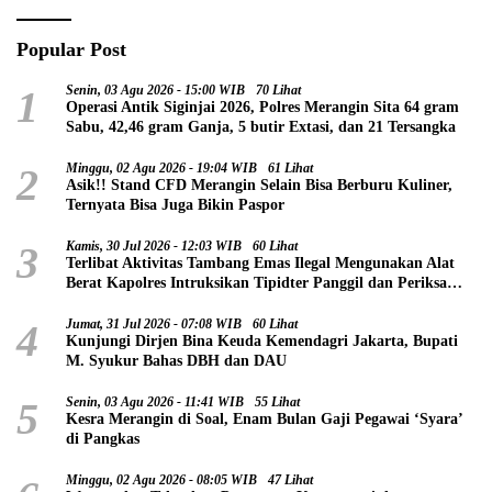
Popular Post
1
Senin, 03 Agu 2026 - 15:00 WIB
70 Lihat
Operasi Antik Siginjai 2026, Polres Merangin Sita 64 gram
Sabu, 42,46 gram Ganja, 5 butir Extasi, dan 21 Tersangka
2
Minggu, 02 Agu 2026 - 19:04 WIB
61 Lihat
Asik!! Stand CFD Merangin Selain Bisa Berburu Kuliner,
Ternyata Bisa Juga Bikin Paspor
3
Kamis, 30 Jul 2026 - 12:03 WIB
60 Lihat
Terlibat Aktivitas Tambang Emas Ilegal Mengunakan Alat
Berat Kapolres Intruksikan Tipidter Panggil dan Periksa
Oknum PPPK SD 94 Desa Tanjung Mudo
4
Jumat, 31 Jul 2026 - 07:08 WIB
60 Lihat
Kunjungi Dirjen Bina Keuda Kemendagri Jakarta, Bupati
M. Syukur Bahas DBH dan DAU
5
Senin, 03 Agu 2026 - 11:41 WIB
55 Lihat
Kesra Merangin di Soal, Enam Bulan Gaji Pegawai ‘Syara’
di Pangkas
Minggu, 02 Agu 2026 - 08:05 WIB
47 Lihat