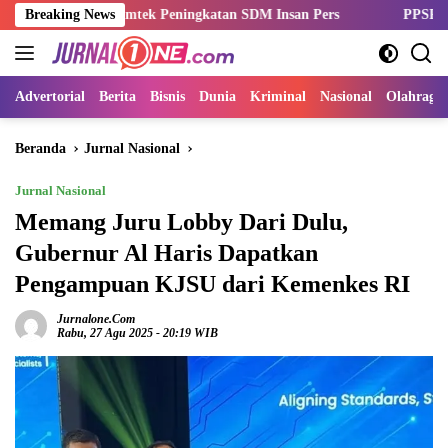
Langsung
ar Bimtek Peningkatan SDM Insan Pers
Breaking News
PPSPI Kukuhkan Pengu
ke
konten
Advertorial
Berita
Bisnis
Dunia
Kriminal
Nasional
Olahraga
Beranda
Jurnal Nasional
Jurnal Nasional
Memang Juru Lobby Dari Dulu,
Gubernur Al Haris Dapatkan
Pengampuan KJSU dari Kemenkes RI
Jurnalone.com
Rabu, 27 Agu 2025 - 20:19 WIB