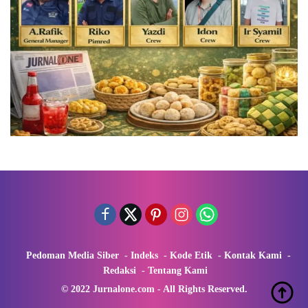
Pedoman Media Siber
Indeks
Kode Etik
Kontak Kami
Redaksi
Tentang Kami
© 2022 Jurnalone.com - All Rights Reserved.