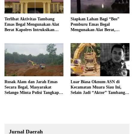
Terlibat Aktivitas Tambang
Siapkan Lahan Bagi “Bos”
Emas Ilegal Mengunakan Alat
Pemburu Emas Ilegal
Berat Kapolres Intruksikan
Mengunakan Alat Berat,
Tipidter Panggil dan Periksa
Operator Pengolahan Air
Oknum PPPK SD 94 Desa
PDAM Tirta Merangin
Tanjung Mudo
Terancam di Pecat
Rusak Alam dan Jarah Emas
Luar Biasa Oknum ASN di
Secara Ilegal, Masyarakat
Kecamatan Muara Siau Ini,
Selango Minta Polisi Tangkap
Selain Jadi “Aktor” Tambang
Trioyono dan Gani
Ilegal Ternyata Juga Jarang
Masuk Kantor
Jurnal Daerah