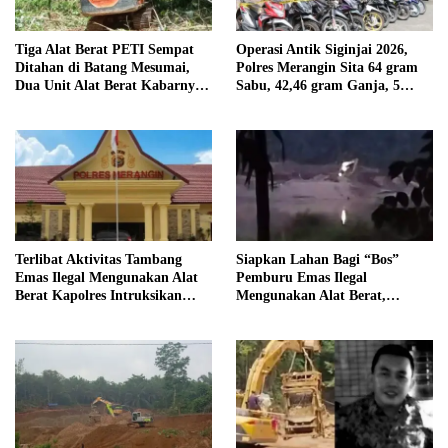
Tiga Alat Berat PETI Sempat
Operasi Antik Siginjai 2026,
Ditahan di Batang Mesumai,
Polres Merangin Sita 64 gram
Dua Unit Alat Berat Kabarnya
Sabu, 42,46 gram Ganja, 5
Milik Tekun
butir Extasi, dan 21 Tersangka
Terlibat Aktivitas Tambang
Siapkan Lahan Bagi “Bos”
Emas Ilegal Mengunakan Alat
Pemburu Emas Ilegal
Berat Kapolres Intruksikan
Mengunakan Alat Berat,
Tipidter Panggil dan Periksa
Operator Pengolahan Air
Oknum PPPK SD 94 Desa
PDAM Tirta Merangin
Tanjung Mudo
Terancam di Pecat