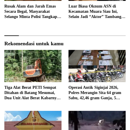
Rusak Alam dan Jarah Emas
Luar Biasa Oknum ASN di
Secara Ilegal, Masyarakat
Kecamatan Muara Siau Ini,
Selango Minta Polisi Tangkap
Selain Jadi “Aktor” Tambang
Trioyono dan Gani
Ilegal Ternyata Juga Jarang
Masuk Kantor
Rekomendasi untuk kamu
Tiga Alat Berat PETI Sempat
Operasi Antik Siginjai 2026,
Ditahan di Batang Mesumai,
Polres Merangin Sita 64 gram
Dua Unit Alat Berat Kabarnya
Sabu, 42,46 gram Ganja, 5
Milik Tekun
butir Extasi, dan 21 Tersangka