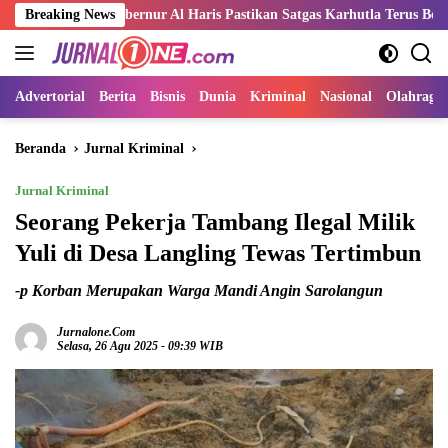
Langsung
 Gubernur Al Haris Pastikan Satgas Karhutla Terus Bekerja Padamkan 
Breaking News
ke
konten
Advertorial
Berita
Bisnis
Dunia
Kriminal
Nasional
Olahraga
Beranda
Jurnal Kriminal
Jurnal Kriminal
Seorang Pekerja Tambang Ilegal Milik
Yuli di Desa Langling Tewas Tertimbun
-p Korban Merupakan Warga Mandi Angin Sarolangun
Jurnalone.com
Selasa, 26 Agu 2025 - 09:39 WIB