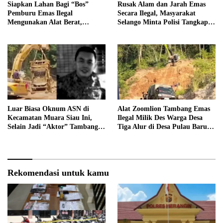
Siapkan Lahan Bagi “Bos”
Rusak Alam dan Jarah Emas
Pemburu Emas Ilegal
Secara Ilegal, Masyarakat
Mengunakan Alat Berat,
Selango Minta Polisi Tangkap
Operator Pengolahan Air
Trioyono dan Gani
PDAM Tirta Merangin
Terancam di Pecat
Luar Biasa Oknum ASN di
Alat Zoomlion Tambang Emas
Kecamatan Muara Siau Ini,
Ilegal Milik Des Warga Desa
Selain Jadi “Aktor” Tambang
Tiga Alur di Desa Pulau Baru
Ilegal Ternyata Juga Jarang
Akan Dilaporkan ke Polisi
Masuk Kantor
Rekomendasi untuk kamu