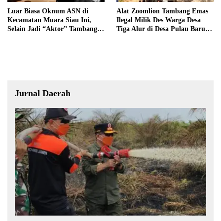
Luar Biasa Oknum ASN di
Alat Zoomlion Tambang Emas
Kecamatan Muara Siau Ini,
Ilegal Milik Des Warga Desa
Selain Jadi “Aktor” Tambang
Tiga Alur di Desa Pulau Baru
Ilegal Ternyata Juga Jarang
Akan Dilaporkan ke Polisi
Masuk Kantor
Jurnal Daerah