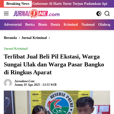
Langsung
Merah, Gubernur Al Haris Turut Terjun Padamkan Api
Breaking News
Kemnake
ke
konten
Advertorial
Berita
Bisnis
Dunia
Kriminal
Nasional
Olahraga
Beranda
Jurnal Kriminal
Jurnal Kriminal
Terlibat Jual Beli Pil Ekstasi, Warga
Sungai Ulak dan Warga Pasar Bangko
di Ringkus Aparat
Jurnalone.com
Jumat, 01 Agu 2025 - 13:53 WIB