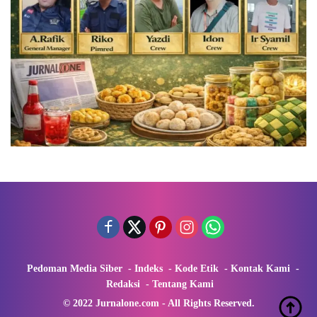
Pedoman Media Siber
Indeks
Kode Etik
Kontak Kami
Redaksi
Tentang Kami
© 2022 Jurnalone.com - All Rights Reserved.