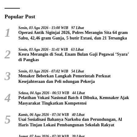
Popular Post
1
Senin, 03 Agu 2026 - 15:00 WIB
97 Lihat
Operasi Antik Siginjai 2026, Polres Merangin Sita 64 gram
Sabu, 42,46 gram Ganja, 5 butir Extasi, dan 21 Tersangka
2
Senin, 03 Agu 2026 - 11:41 WIB
63 Lihat
Kesra Merangin di Soal, Enam Bulan Gaji Pegawai ‘Syara’
di Pangkas
3
Senin, 03 Agu 2026 - 07:02 WIB
54 Lihat
Menaker Beberkan Langkah Pemerintah Perkuat
Kesejahteraan dan Peli ndungan Pekerja
4
Selasa, 04 Agu 2026 - 06:53 WIB
44 Lihat
Pelatihan Vokasi Nasional Batch 4 Dibuka, Kemnaker Ajak
Masyarakat Tingkatkan Kompetensi
5
Kamis, 06 Agu 2026 - 07:34 WIB
40 Lihat
Usai Sosialisasi Bahanya Narkoba dan Perundungan, Al
Haris Tinjau Lokasi Pembangunan Sekolah Rakyat
Jumat, 07 Agu 2026 - 07:30 WIB
39 Lihat