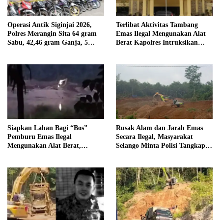
Operasi Antik Siginjai 2026,
Terlibat Aktivitas Tambang
Polres Merangin Sita 64 gram
Emas Ilegal Mengunakan Alat
Sabu, 42,46 gram Ganja, 5
Berat Kapolres Intruksikan
butir Extasi, dan 21 Tersangka
Tipidter Panggil dan Periksa
Oknum PPPK SD 94 Desa
Tanjung Mudo
Siapkan Lahan Bagi “Bos”
Rusak Alam dan Jarah Emas
Pemburu Emas Ilegal
Secara Ilegal, Masyarakat
Mengunakan Alat Berat,
Selango Minta Polisi Tangkap
Operator Pengolahan Air
Trioyono dan Gani
PDAM Tirta Merangin
Terancam di Pecat