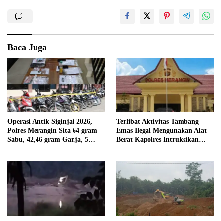
Baca Juga
Operasi Antik Siginjai 2026,
Terlibat Aktivitas Tambang
Polres Merangin Sita 64 gram
Emas Ilegal Mengunakan Alat
Sabu, 42,46 gram Ganja, 5
Berat Kapolres Intruksikan
butir Extasi, dan 21 Tersangka
Tipidter Panggil dan Periksa
Oknum PPPK SD 94 Desa
Tanjung Mudo