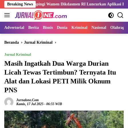
Langsung
Sani Dampingi Wamen Dikdasmen RI Luncurkan Aplikasi Bungo Pintar
Breaking News
ke
konten
Advertorial
Berita
Bisnis
Dunia
Kriminal
Nasional
Olahraga
Beranda
Jurnal Kriminal
Jurnal Kriminal
Masih Ingatkah Dua Warga Durian
Licah Tewas Tertimbun? Ternyata Itu
Alat dan Lokasi PETI Milik Oknum
PNS
Jurnalone.com
Kamis, 17 Jul 2025 - 06:55 WIB