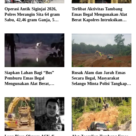
Operasi Antik Siginjai 2026,
Terlibat Aktivitas Tambang
Polres Merangin Sita 64 gram
Emas Ilegal Mengunakan Alat
Sabu, 42,46 gram Ganja, 5
Berat Kapolres Intruksikan
butir Extasi, dan 21 Tersangka
Tipidter Panggil dan Periksa
Oknum PPPK SD 94 Desa
Tanjung Mudo
Siapkan Lahan Bagi “Bos”
Rusak Alam dan Jarah Emas
Pemburu Emas Ilegal
Secara Ilegal, Masyarakat
Mengunakan Alat Berat,
Selango Minta Polisi Tangkap
Operator Pengolahan Air
Trioyono dan Gani
PDAM Tirta Merangin
Terancam di Pecat