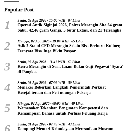
Popular Post
1
Senin, 03 Agu 2026 - 15:00 WIB
84 Lihat
Operasi Antik Siginjai 2026, Polres Merangin Sita 64 gram
Sabu, 42,46 gram Ganja, 5 butir Extasi, dan 21 Tersangka
2
Minggu, 02 Agu 2026 - 19:04 WIB
65 Lihat
Asik!! Stand CFD Merangin Selain Bisa Berburu Kuliner,
Ternyata Bisa Juga Bikin Paspor
3
Senin, 03 Agu 2026 - 11:41 WIB
60 Lihat
Kesra Merangin di Soal, Enam Bulan Gaji Pegawai ‘Syara’
di Pangkas
4
Senin, 03 Agu 2026 - 07:02 WIB
50 Lihat
Menaker Beberkan Langkah Pemerintah Perkuat
Kesejahteraan dan Peli ndungan Pekerja
5
Minggu, 02 Agu 2026 - 08:05 WIB
49 Lihat
Wamenaker Tekankan Penguatan Kompetensi dan
Kemampuan Bahasa untuk Perluas Peluang Kerja
6
Sabtu, 01 Agu 2026 - 07:45 WIB
43 Lihat
Dampingi Menteri Kebudayaan Meresmikan Museum