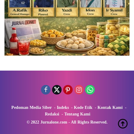
Pedoman Media Siber
Indeks
Kode Etik
Kontak Kami
Redaksi
Tentang Kami
© 2022 Jurnalone.com - All Rights Reserved.