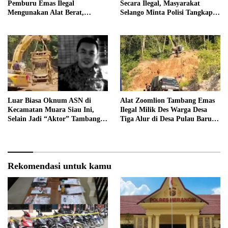
Pemburu Emas Ilegal
Secara Ilegal, Masyarakat
Mengunakan Alat Berat,
Selango Minta Polisi Tangkap
Operator Pengolahan Air
Trioyono dan Gani
PDAM Tirta Merangin
Terancam di Pecat
Luar Biasa Oknum ASN di
Alat Zoomlion Tambang Emas
Kecamatan Muara Siau Ini,
Ilegal Milik Des Warga Desa
Selain Jadi “Aktor” Tambang
Tiga Alur di Desa Pulau Baru
Ilegal Ternyata Juga Jarang
Akan Dilaporkan ke Polisi
Masuk Kantor
Rekomendasi untuk kamu