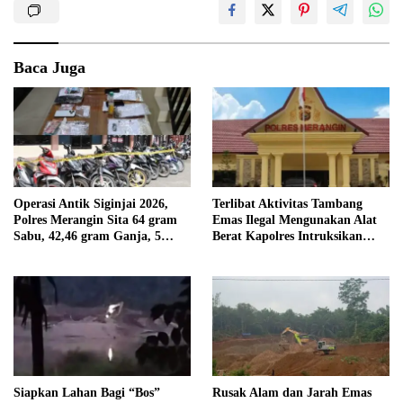
Baca Juga
Operasi Antik Siginjai 2026,
Terlibat Aktivitas Tambang
Polres Merangin Sita 64 gram
Emas Ilegal Mengunakan Alat
Sabu, 42,46 gram Ganja, 5
Berat Kapolres Intruksikan
butir Extasi, dan 21 Tersangka
Tipidter Panggil dan Periksa
Oknum PPPK SD 94 Desa
Tanjung Mudo
Siapkan Lahan Bagi “Bos”
Rusak Alam dan Jarah Emas