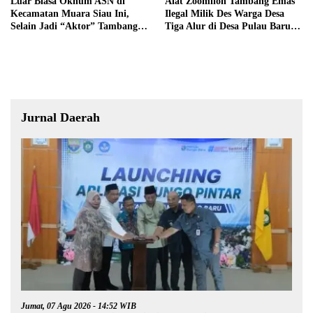
Luar Biasa Oknum ASN di
Alat Zoomlion Tambang Emas
Kecamatan Muara Siau Ini,
Ilegal Milik Des Warga Desa
Selain Jadi “Aktor” Tambang
Tiga Alur di Desa Pulau Baru
Ilegal Ternyata Juga Jarang
Akan Dilaporkan ke Polisi
Masuk Kantor
Jurnal Daerah
Jumat, 07 Agu 2026 - 14:52 WIB