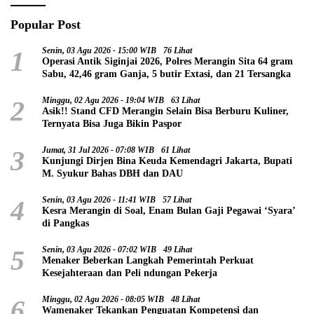
Popular Post
1
Senin, 03 Agu 2026 - 15:00 WIB
76 Lihat
Operasi Antik Siginjai 2026, Polres Merangin Sita 64 gram
Sabu, 42,46 gram Ganja, 5 butir Extasi, dan 21 Tersangka
2
Minggu, 02 Agu 2026 - 19:04 WIB
63 Lihat
Asik!! Stand CFD Merangin Selain Bisa Berburu Kuliner,
Ternyata Bisa Juga Bikin Paspor
3
Jumat, 31 Jul 2026 - 07:08 WIB
61 Lihat
Kunjungi Dirjen Bina Keuda Kemendagri Jakarta, Bupati
M. Syukur Bahas DBH dan DAU
4
Senin, 03 Agu 2026 - 11:41 WIB
57 Lihat
Kesra Merangin di Soal, Enam Bulan Gaji Pegawai ‘Syara’
di Pangkas
5
Senin, 03 Agu 2026 - 07:02 WIB
49 Lihat
Menaker Beberkan Langkah Pemerintah Perkuat
Kesejahteraan dan Peli ndungan Pekerja
6
Minggu, 02 Agu 2026 - 08:05 WIB
48 Lihat
Wamenaker Tekankan Penguatan Kompetensi dan