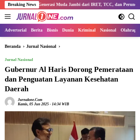
Langsung
tengi Generasi Muda Jambi dari IRET, TCC, dan Perundungan
Breaking News
ke
konten
Advertorial
Berita
Bisnis
Dunia
Kriminal
Nasional
Olahraga
Beranda
Jurnal Nasional
Jurnal Nasional
Gubernur Al Haris Dorong Pemerataan
dan Penguatan Layanan Kesehatan
Daerah
Jurnalone.com
Kamis, 05 Jun 2025 - 14:34 WIB