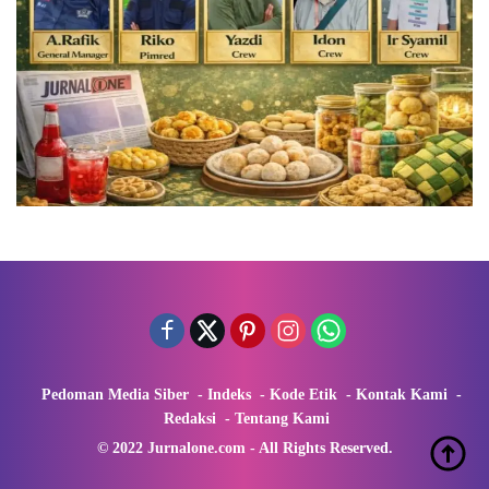
Pedoman Media Siber
Indeks
Kode Etik
Kontak Kami
Redaksi
Tentang Kami
© 2022 Jurnalone.com - All Rights Reserved.