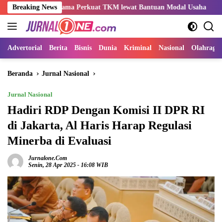
Langsung
Indo-Rama Perkuat TKM lewat Bantuan Modal Usaha
Breaking News
Kemnake
ke
konten
Advertorial
Berita
Bisnis
Dunia
Kriminal
Nasional
Olahraga
Beranda
Jurnal Nasional
Jurnal Nasional
Hadiri RDP Dengan Komisi II DPR RI
di Jakarta, Al Haris Harap Regulasi
Minerba di Evaluasi
Jurnalone.com
Senin, 28 Apr 2025 - 16:08 WIB