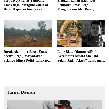
Terlibat Aktivitas Tambang
Siapkan Lahan Bagi “Bos”
Emas Ilegal Mengunakan Alat
Pemburu Emas Ilegal
Berat Kapolres Intruksikan
Mengunakan Alat Berat,
Tipidter Panggil dan Periksa
Operator Pengolahan Air
Oknum PPPK SD 94 Desa
PDAM Tirta Merangin
Tanjung Mudo
Terancam di Pecat
Rusak Alam dan Jarah Emas
Luar Biasa Oknum ASN di
Secara Ilegal, Masyarakat
Kecamatan Muara Siau Ini,
Selango Minta Polisi Tangkap
Selain Jadi “Aktor” Tambang
Trioyono dan Gani
Ilegal Ternyata Juga Jarang
Masuk Kantor
Jurnal Daerah