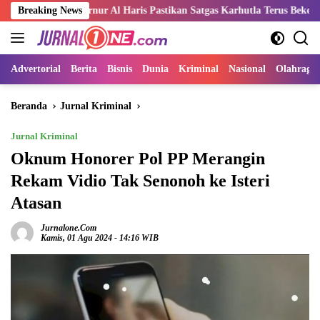
Langsung
bernur Al Haris Pastikan Satgas Karhutla Terus Bekerja Padamkan Tit
Breaking News
ke
konten
Advertorial
Berita
Bisnis
Dunia
Kriminal
Nasional
Olahraga
Beranda
Jurnal Kriminal
Jurnal Kriminal
Oknum Honorer Pol PP Merangin
Rekam Vidio Tak Senonoh ke Isteri
Atasan
Jurnalone.com
Kamis, 01 Agu 2024 - 14:16 WIB