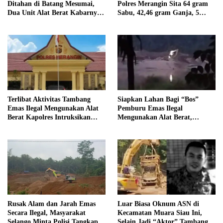
Ditahan di Batang Mesumai,
Polres Merangin Sita 64 gram
Dua Unit Alat Berat Kabarnya
Sabu, 42,46 gram Ganja, 5
Milik Tekun
butir Extasi, dan 21 Tersangka
Terlibat Aktivitas Tambang
Siapkan Lahan Bagi “Bos”
Emas Ilegal Mengunakan Alat
Pemburu Emas Ilegal
Berat Kapolres Intruksikan
Mengunakan Alat Berat,
Tipidter Panggil dan Periksa
Operator Pengolahan Air
Oknum PPPK SD 94 Desa
PDAM Tirta Merangin
Tanjung Mudo
Terancam di Pecat
Rusak Alam dan Jarah Emas
Luar Biasa Oknum ASN di
Secara Ilegal, Masyarakat
Kecamatan Muara Siau Ini,
Selango Minta Polisi Tangkap
Selain Jadi “Aktor” Tambang