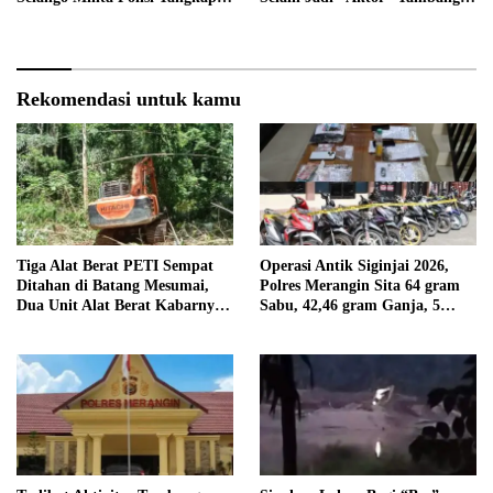
Trioyono dan Gani
Ilegal Ternyata Juga Jarang
Masuk Kantor
Rekomendasi untuk kamu
Tiga Alat Berat PETI Sempat
Operasi Antik Siginjai 2026,
Ditahan di Batang Mesumai,
Polres Merangin Sita 64 gram
Dua Unit Alat Berat Kabarnya
Sabu, 42,46 gram Ganja, 5
Milik Tekun
butir Extasi, dan 21 Tersangka