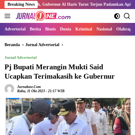
Langsung
Air Merah, Gubernur Al Haris Turut Terjun Padamkan Api
Breaking News
Kem
ke
konten
Advertorial
Berita
Bisnis
Dunia
Kriminal
Nasional
Olahraga
Beranda
Jurnal Advertorial
Jurnal Advertorial
Pj Bupati Merangin Mukti Said
Ucapkan Terimakasih ke Gubernur
Jurnalone.com
Rabu, 11 Okt 2023 - 21:17 WIB