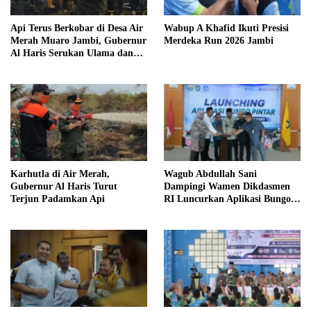
Api Terus Berkobar di Desa Air
Wabup A Khafid Ikuti Presisi
Merah Muaro Jambi, Gubernur
Merdeka Run 2026 Jambi
Al Haris Serukan Ulama dan
Kiai Salat Istisqa
Karhutla di Air Merah,
Wagub Abdullah Sani
Gubernur Al Haris Turut
Dampingi Wamen Dikdasmen
Terjun Padamkan Api
RI Luncurkan Aplikasi Bungo
Pintar