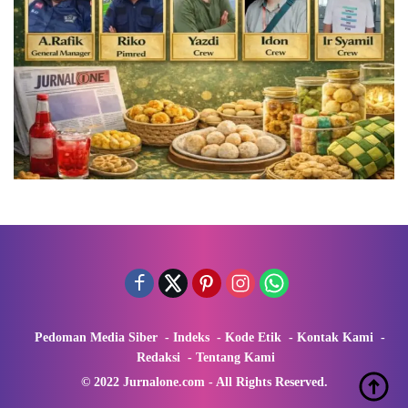
Pedoman Media Siber
Indeks
Kode Etik
Kontak Kami
Redaksi
Tentang Kami
© 2022 Jurnalone.com - All Rights Reserved.