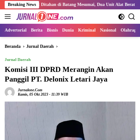
Langsung
empat Ditahan di Batang Mesumai, Dua Unit Alat Berat Kabarnya Milik 
Breaking News
ke
konten
Advertorial
Berita
Bisnis
Dunia
Kriminal
Nasional
Olahraga
Beranda
Jurnal Daerah
Jurnal Daerah
Komisi III DPRD Merangin Akan
Panggil PT. Delonix Letari Jaya
Jurnalone.com
Kamis, 05 Okt 2023 - 11:39 WIB