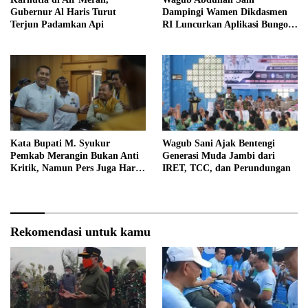
Gubernur Al Haris Turut
Dampingi Wamen Dikdasmen
Terjun Padamkan Api
RI Luncurkan Aplikasi Bungo
Pintar
Kata Bupati M. Syukur
Wagub Sani Ajak Bentengi
Pemkab Merangin Bukan Anti
Generasi Muda Jambi dari
Kritik, Namun Pers Juga Harus
IRET, TCC, dan Perundungan
Profesional
Rekomendasi untuk kamu