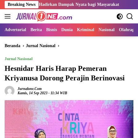
Langsung
r Harus Hadirkan Dampak Nyata bagi Masyarakat
Breaking News
Sangat Pe
ke
konten
Advertorial
Berita
Bisnis
Dunia
Kriminal
Nasional
Olahraga
Beranda
Jurnal Nasional
Jurnal Nasional
Hesnidar Haris Harap Pemeran
Kriyanusa Dorong Perajin Berinovasi
Jurnalone.com
Kamis, 14 Sep 2023 - 11:34 WIB