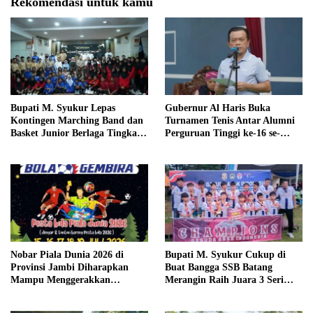
Rekomendasi untuk kamu
Bupati M. Syukur Lepas
Gubernur Al Haris Buka
Kontingen Marching Band dan
Turnamen Tenis Antar Alumni
Basket Junior Berlaga Tingkat
Perguruan Tinggi ke-16 se-
Provinsi dan Regional
Indonesia di UNJA
Nobar Piala Dunia 2026 di
Bupati M. Syukur Cukup di
Provinsi Jambi Diharapkan
Buat Bangga SSB Batang
Mampu Menggerakkan
Merangin Raih Juara 3 Seri
Ekonomi Pelaku UMKM
Nasional