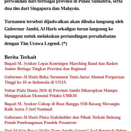
perwakilan dari berbagai provinsi di Pulau Sumatera, serta
dua tim dari Singapura dan Malaysia.
Turnamen tersebut dijadwalkan akan dibuka langsung oleh
Gubernur Jambi, Al Haris sekaligus turun langsung ke
lapangan untuk melakukan pertandingan persahabatan
dengan Tim Urawa Legend. (*)
Berita Terkait
Bupati M. Syukur Lepas Kontingen Marching Band dan Basket
Junior Berlaga Tingkat Provinsi dan Regional
Gubernur Al Haris Buka Turnamen Tenis Antar Alumni Perguruan
Tinggi ke-16 se-Indonesia di UNJA
Nobar Piala Dunia 2026 di Provinsi Jambi Diharapkan Mampu
Menggerakkan Ekonomi Pelaku UMKM
Bupati M. Syukur Cukup di Buat Bangga SSB Batang Merangin
Raih Juara 3 Seri Nasional
Gubernur Al Haris Pinta Stakeholder dan Pihak Terkait Dukung
Penuh Pembangunan Pondok Pesantren
Toni Id Siap Bawa “Salju Team Amelia Group” Asal Perentak Debut