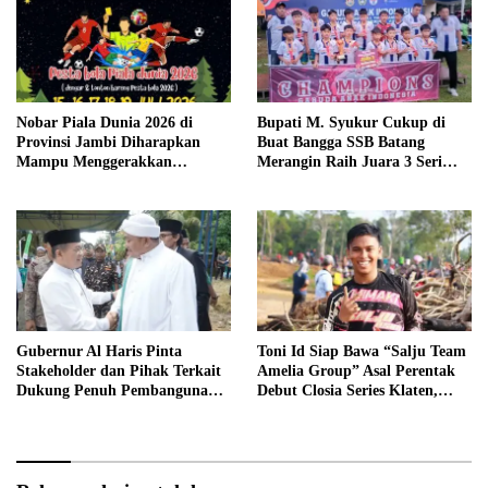
Nobar Piala Dunia 2026 di
Bupati M. Syukur Cukup di
Provinsi Jambi Diharapkan
Buat Bangga SSB Batang
Mampu Menggerakkan
Merangin Raih Juara 3 Seri
Ekonomi Pelaku UMKM
Nasional
Gubernur Al Haris Pinta
Toni Id Siap Bawa “Salju Team
Stakeholder dan Pihak Terkait
Amelia Group” Asal Perentak
Dukung Penuh Pembangunan
Debut Closia Series Klaten,
Pondok Pesantren
Demi Nama Baik Jambi