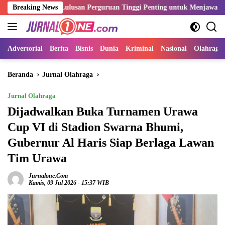
Langsung
tensi Lulusan Perguruan Tinggi Penting untuk Menjawab Kebutuhan D
Breaking News
ke
konten
Advertorial
Berita
Bisnis
Dunia
Kriminal
Nasional
Olahraga
Beranda
Jurnal Olahraga
Jurnal Olahraga
Dijadwalkan Buka Turnamen Urawa
Cup VI di Stadion Swarna Bhumi,
Gubernur Al Haris Siap Berlaga Lawan
Tim Urawa
Jurnalone.com
Kamis, 09 Jul 2026 - 15:37 WIB