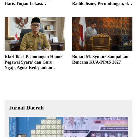
Haris Tinjau Lokasi
Radikalisme, Perundungan, dan
Pembangunan Sekolah Rakyat
Narkoba di Bungo
Klarifikasi Pemotongan Honor
Bupati M. Syukur Sampaikan
Pegawai Syara’ dan Guru
Rencana KUA-PPAS 2027
Ngaji, Agus: Kedepankan
Tabayyun
Jurnal Daerah