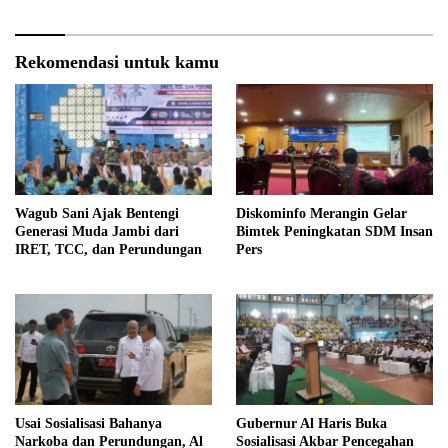
Rekomendasi untuk kamu
Wagub Sani Ajak Bentengi
Diskominfo Merangin Gelar
Generasi Muda Jambi dari
Bimtek Peningkatan SDM Insan
IRET, TCC, dan Perundungan
Pers
Usai Sosialisasi Bahanya
Gubernur Al Haris Buka
Narkoba dan Perundungan, Al
Sosialisasi Akbar Pencegahan