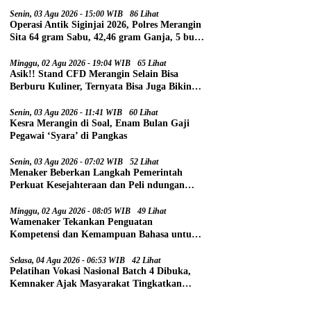
Senin, 03 Agu 2026 - 15:00 WIB
86 Lihat
Operasi Antik Siginjai 2026, Polres Merangin
Sita 64 gram Sabu, 42,46 gram Ganja, 5 butir
Extasi, dan 21 Tersangka
Minggu, 02 Agu 2026 - 19:04 WIB
65 Lihat
Asik!! Stand CFD Merangin Selain Bisa
Berburu Kuliner, Ternyata Bisa Juga Bikin
Paspor
Senin, 03 Agu 2026 - 11:41 WIB
60 Lihat
Kesra Merangin di Soal, Enam Bulan Gaji
Pegawai ‘Syara’ di Pangkas
Senin, 03 Agu 2026 - 07:02 WIB
52 Lihat
Menaker Beberkan Langkah Pemerintah
Perkuat Kesejahteraan dan Peli ndungan
Pekerja
Minggu, 02 Agu 2026 - 08:05 WIB
49 Lihat
Wamenaker Tekankan Penguatan
Kompetensi dan Kemampuan Bahasa untuk
Perluas Peluang Kerja
Selasa, 04 Agu 2026 - 06:53 WIB
42 Lihat
Pelatihan Vokasi Nasional Batch 4 Dibuka,
Kemnaker Ajak Masyarakat Tingkatkan
Kompetensi