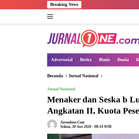
Langsung
Breaking News
ke
konten
Advertorial
Berita
Bisnis
Dunia
K
Beranda
Jurnal Nasional
Jurnal Nasional
Menaker dan Seska b 
Angkatan II, Kuota Pese
Jurnalone.com
Selasa, 30 Jun 2026 - 08:14 WIB