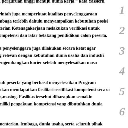
 perguruan tinggi menuju dunia kerja,” kata Yassierli.
1
rintah juga memperkuat kualitas penyelenggaraan
mbaga terlebih dahulu menyampaikan kebutuhan posisi
2
terian Ketenagakerjaan melakukan verifikasi untuk
ompetensi dan latar belakang pendidikan calon peserta.
3
a penyelenggara juga dilakukan secara ketat agar
 relevan dengan kebutuhan dunia usaha dan industri
mengembangkan karier setelah menyelesaikan masa
4
ruh peserta yang berhasil menyelesaikan Program
5
n mendapatkan fasilitasi sertifikasi kompetensi secara
g-masing. Fasilitas tersebut diharapkan semakin
miliki pengakuan kompetensi yang dibutuhkan dunia
6
nterian, lembaga, dunia usaha, serta seluruh pihak