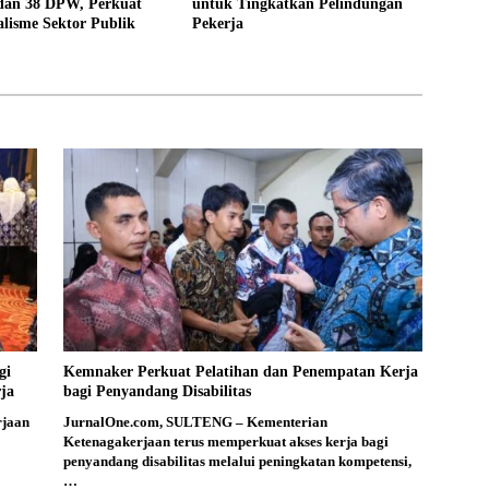
 dan 38 DPW, Perkuat
untuk Tingkatkan Pelindungan
alisme Sektor Publik
Pekerja
gi
Kemnaker Perkuat Pelatihan dan Penempatan Kerja
ja
bagi Penyandang Disabilitas
rjaan
JurnalOne.com, SULTENG – Kementerian
Ketenagakerjaan terus memperkuat akses kerja bagi
penyandang disabilitas melalui peningkatan kompetensi,
…