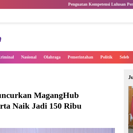
Penguatan Kompetensi Lulusan Perguruan Tinggi Penting
riminal
Nasional
Olahraga
Pemerintahan
Politik
Seleb
J
Luncurkan MagangHub
rta Naik Jadi 150 Ribu