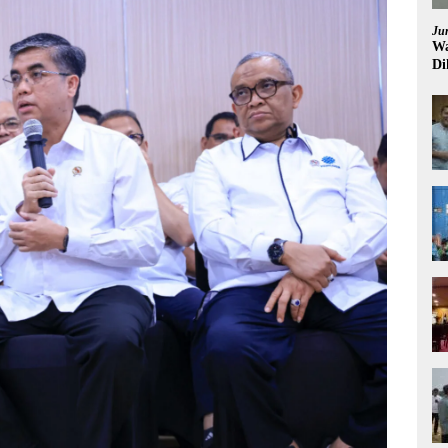
Ju
Wa
Di
Pi