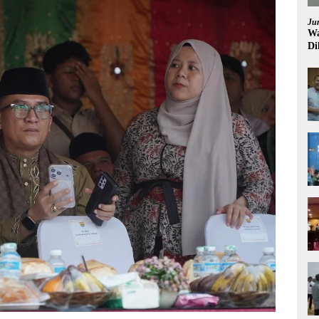
Ju
Wa
Di
Pi