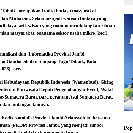
Tabuik merupakan tradisi budaya masyarakat
bulan Muharam. Selain menjadi warisan budaya yang
enjadi daya tarik wisata yang mampu mendatangkan ribuan
an masyarakat, terutama sektor usaha mikro, kecil,
munikasi dan
Informatika Provinsi Jambi
ntai Gandoriah dan Simpang Tugu Tabuik, Kota
026) sore.
ri Kebudayaan Republik Indonesia (Wamenbud), Giring
menterian Pariwisata Deputi Pengembangan Event, Wakil
e-Sumatera Barat, para perantau Asal Sumatera Barat,
a dan undangan lainnya.
Kadis Kominfo Provinsi Jambi Ariansyah ini bersama
man (PKDP) Provinsi Jambi, yang menjadi simbol
Pop
 Minang di Jambi dan kampung halaman.