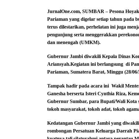
JurnalOne.com, SUMBAR – Pesona Hoyak 
Pariaman yang digelar setiap tahun pada 
terus dilestarikan, perhelatan ini juga m
pengunjung serta menggerakkan perekonomi
dan menengah (UMKM).
Gubernur Jambi diwakili Kepala Dinas Ko
Ariansyah.Kegiatan ini berlangsung
di Pa
Pariaman, Sumatera Barat, Minggu (28/06/2
Tampak hadir pada acara ini
Wakil Mente
Ganesha berserta Isteri Cynthia Riza, Ke
Gubernur Sumbar, para Bupati/Wali Kota s
tokoh masyarakat, tokoh adat, tokoh agam
Kedatangan Gubernur Jambi yang diwakili 
rombongan Persatuan Keluarga Daerah Pia
kuatnya tali silaturahmi antara perantau