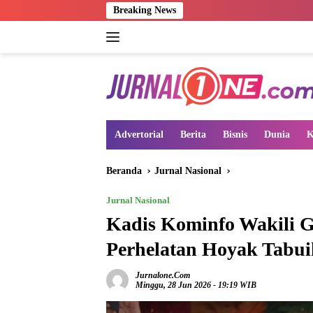
Langsung
Breaking News
ke
konten
Advertorial
Berita
Bisnis
Dunia
K
Beranda
Jurnal Nasional
Jurnal Nasional
Kadis Kominfo Wakili 
Perhelatan Hoyak Tabui
Jurnalone.com
Minggu, 28 Jun 2026 - 19:19 WIB