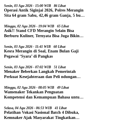
Senin, 03 Agu 2026 - 15:00 WIB
86 Lihat
Operasi Antik Siginjai 2026, Polres Merangin
Sita 64 gram Sabu, 42,46 gram Ganja, 5 butir
Extasi, dan 21 Tersangka
Minggu, 02 Agu 2026 - 19:04 WIB
65 Lihat
Asik!! Stand CFD Merangin Selain Bisa
Berburu Kuliner, Ternyata Bisa Juga Bikin
Paspor
Senin, 03 Agu 2026 - 11:41 WIB
60 Lihat
Kesra Merangin di Soal, Enam Bulan Gaji
Pegawai ‘Syara’ di Pangkas
Senin, 03 Agu 2026 - 07:02 WIB
51 Lihat
Menaker Beberkan Langkah Pemerintah
Perkuat Kesejahteraan dan Peli ndungan
Pekerja
Minggu, 02 Agu 2026 - 08:05 WIB
49 Lihat
Wamenaker Tekankan Penguatan
Kompetensi dan Kemampuan Bahasa untuk
Perluas Peluang Kerja
Selasa, 04 Agu 2026 - 06:53 WIB
41 Lihat
Pelatihan Vokasi Nasional Batch 4 Dibuka,
Kemnaker Ajak Masyarakat Tingkatkan
Kompetensi