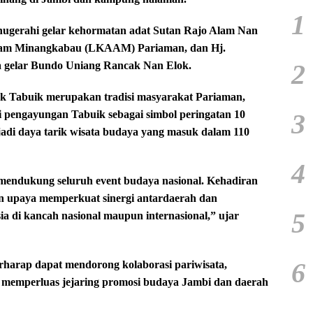
1
nugerahi gelar kehormatan adat Sutan Rajo Alam Nan
lam Minangkabau (LKAAM) Pariaman, dan Hj.
2
ma gelar Bundo Uniang Rancak Nan Elok.
k Tabuik merupakan tradisi masyarakat Pariaman,
3
 pengayungan Tabuik sebagai simbol peringatan 10
jadi daya tarik wisata budaya yang masuk dalam 110
4
mendukung seluruh event budaya nasional. Kehadiran
upaya memperkuat sinergi antardaerah dan
5
 di kancah nasional maupun internasional,” ujar
6
erharap dapat mendorong kolaborasi pariwisata,
 memperluas jejaring promosi budaya Jambi dan daerah