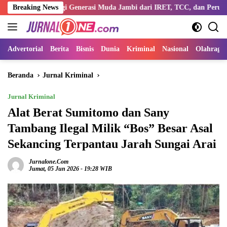
Langsung
Bentengi Generasi Muda Jambi dari IRET, TCC, dan Perundungan
Breaking News
ke
konten
Advertorial
Berita
Bisnis
Dunia
Kriminal
Nasional
Olahraga
Beranda
Jurnal Kriminal
Jurnal Kriminal
Alat Berat Sumitomo dan Sany
Tambang Ilegal Milik “Bos” Besar Asal
Sekancing Terpantau Jarah Sungai Arai
Jurnalone.com
Jumat, 05 Jun 2026 - 19:28 WIB