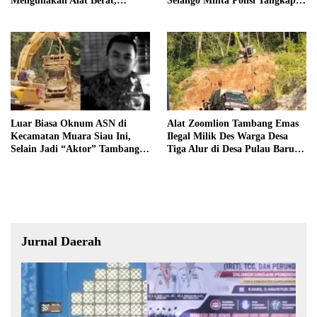
Mengunakan Alat Berat,
Selango Minta Polisi Tangkap
Operator Pengolahan Air
Trioyono dan Gani
PDAM Tirta Merangin
Terancam di Pecat
Luar Biasa Oknum ASN di
Alat Zoomlion Tambang Emas
Kecamatan Muara Siau Ini,
Ilegal Milik Des Warga Desa
Selain Jadi “Aktor” Tambang
Tiga Alur di Desa Pulau Baru
Ilegal Ternyata Juga Jarang
Akan Dilaporkan ke Polisi
Masuk Kantor
Jurnal Daerah