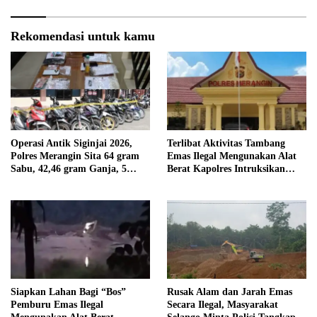
Rekomendasi untuk kamu
Operasi Antik Siginjai 2026,
Terlibat Aktivitas Tambang
Polres Merangin Sita 64 gram
Emas Ilegal Mengunakan Alat
Sabu, 42,46 gram Ganja, 5
Berat Kapolres Intruksikan
butir Extasi, dan 21 Tersangka
Tipidter Panggil dan Periksa
Oknum PPPK SD 94 Desa
Tanjung Mudo
Siapkan Lahan Bagi “Bos”
Rusak Alam dan Jarah Emas
Pemburu Emas Ilegal
Secara Ilegal, Masyarakat