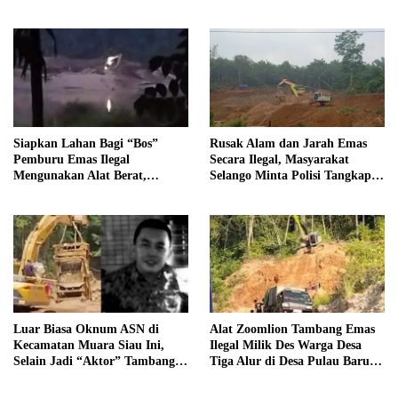
butir Extasi, dan 21 Tersangka
Tipidter Panggil dan Periksa
Oknum PPPK SD 94 Desa
Tanjung Mudo
Siapkan Lahan Bagi “Bos”
Rusak Alam dan Jarah Emas
Pemburu Emas Ilegal
Secara Ilegal, Masyarakat
Mengunakan Alat Berat,
Selango Minta Polisi Tangkap
Operator Pengolahan Air
Trioyono dan Gani
PDAM Tirta Merangin
Terancam di Pecat
Luar Biasa Oknum ASN di
Alat Zoomlion Tambang Emas
Kecamatan Muara Siau Ini,
Ilegal Milik Des Warga Desa
Selain Jadi “Aktor” Tambang
Tiga Alur di Desa Pulau Baru
Ilegal Ternyata Juga Jarang
Akan Dilaporkan ke Polisi
Masuk Kantor