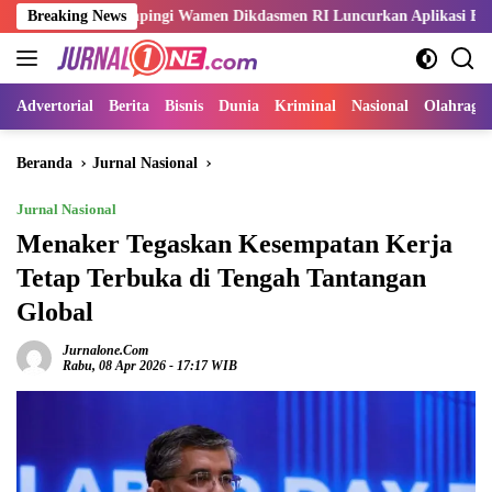
Langsung
i Dampingi Wamen Dikdasmen RI Luncurkan Aplikasi Bungo Pintar
Breaking News
ke
konten
Advertorial
Berita
Bisnis
Dunia
Kriminal
Nasional
Olahraga
Beranda
Jurnal Nasional
Jurnal Nasional
Menaker Tegaskan Kesempatan Kerja
Tetap Terbuka di Tengah Tantangan
Global
Jurnalone.com
Rabu, 08 Apr 2026 - 17:17 WIB