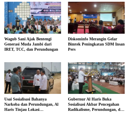
Wagub Sani Ajak Bentengi
Diskominfo Merangin Gelar
Generasi Muda Jambi dari
Bimtek Peningkatan SDM Insan
IRET, TCC, dan Perundungan
Pers
Usai Sosialisasi Bahanya
Gubernur Al Haris Buka
Narkoba dan Perundungan, Al
Sosialisasi Akbar Pencegahan
Haris Tinjau Lokasi
Radikalisme, Perundungan, dan
Pembangunan Sekolah Rakyat
Narkoba di Bungo