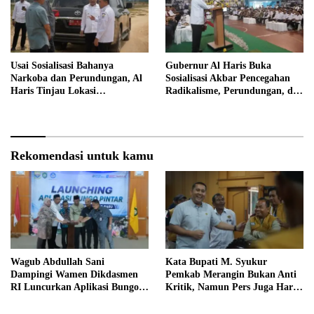
Usai Sosialisasi Bahanya
Gubernur Al Haris Buka
Narkoba dan Perundungan, Al
Sosialisasi Akbar Pencegahan
Haris Tinjau Lokasi
Radikalisme, Perundungan, dan
Pembangunan Sekolah Rakyat
Narkoba di Bungo
Rekomendasi untuk kamu
Wagub Abdullah Sani
Kata Bupati M. Syukur
Dampingi Wamen Dikdasmen
Pemkab Merangin Bukan Anti
RI Luncurkan Aplikasi Bungo
Kritik, Namun Pers Juga Harus
Pintar
Profesional