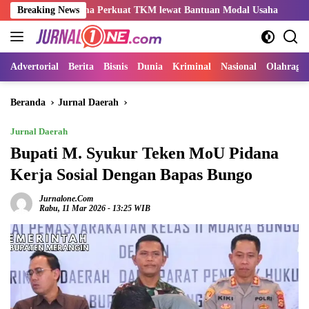
Langsung
o-Rama Perkuat TKM lewat Bantuan Modal Usaha
Breaking News
Kemnaker S
ke
konten
Advertorial
Berita
Bisnis
Dunia
Kriminal
Nasional
Olahraga
Beranda
Jurnal Daerah
Jurnal Daerah
Bupati M. Syukur Teken MoU Pidana
Kerja Sosial Dengan Bapas Bungo
Jurnalone.com
Rabu, 11 Mar 2026 - 13:25 WIB