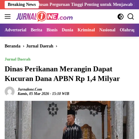
Langsung
si Lulusan Perguruan Tinggi Penting untuk Menjawab Kebutuhan Duni
Breaking News
ke
konten
Advertorial
Berita
Bisnis
Dunia
Kriminal
Nasional
Olahraga
Beranda
Jurnal Daerah
Jurnal Daerah
Dinas Perikanan Merangin Dapat
Kucuran Dana APBN Rp 1,4 Milyar
Jurnalone.com
Kamis, 05 Mar 2026 - 15:10 WIB