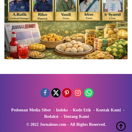
Pedoman Media Siber
Indeks
Kode Etik
Kontak Kami
Redaksi
Tentang Kami
© 2022 Jurnalone.com - All Rights Reserved.