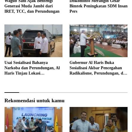
Wagub Sani Ajak Bentengi
Diskominfo Merangin Gelar
Generasi Muda Jambi dari
Bimtek Peningkatan SDM Insan
IRET, TCC, dan Perundungan
Pers
Usai Sosialisasi Bahanya
Gubernur Al Haris Buka
Narkoba dan Perundungan, Al
Sosialisasi Akbar Pencegahan
Haris Tinjau Lokasi
Radikalisme, Perundungan, dan
Pembangunan Sekolah Rakyat
Narkoba di Bungo
Rekomendasi untuk kamu