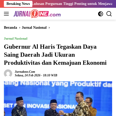
Langsung
tensi Lulusan Perguruan Tinggi Penting untuk Menjawab Kebutuhan D
Breaking News
ke
konten
Beranda
Jurnal Nasional
Jurnal Nasional
Gubernur Al Haris Tegaskan Daya
Saing Daerah Jadi Ukuran
Produktivitas dan Kemajuan Ekonomi
Jurnalone.com
Selasa, 24 Feb 2026 - 18:10 WIB