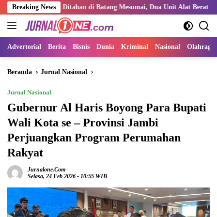
Langsung
empat Ditahan di Batang Mesumai, Dua Unit Alat Berat Kabarnya Milik
Breaking News
ke
konten
Advertorial
Berita
Bisnis
Dunia
Kriminal
Nasional
Olahraga
Beranda
Jurnal Nasional
Jurnal Nasional
Gubernur Al Haris Boyong Para Bupati
Wali Kota se – Provinsi Jambi
Perjuangkan Program Perumahan
Rakyat
Jurnalone.com
Selasa, 24 Feb 2026 - 10:55 WIB