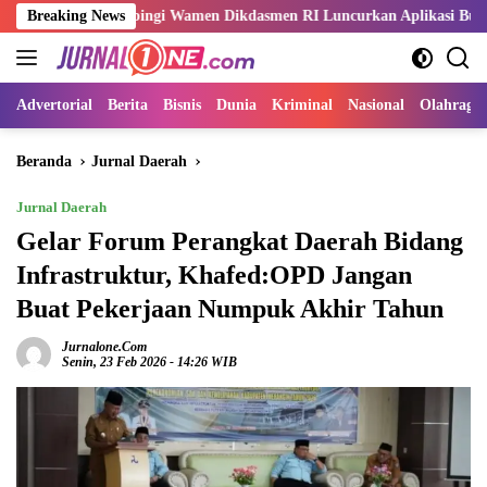
Langsung
 Dampingi Wamen Dikdasmen RI Luncurkan Aplikasi Bungo Pintar
Breaking News
ke
konten
Advertorial
Berita
Bisnis
Dunia
Kriminal
Nasional
Olahraga
Beranda
Jurnal Daerah
Jurnal Daerah
Gelar Forum Perangkat Daerah Bidang
Infrastruktur, Khafed:OPD Jangan
Buat Pekerjaan Numpuk Akhir Tahun
Jurnalone.com
Senin, 23 Feb 2026 - 14:26 WIB