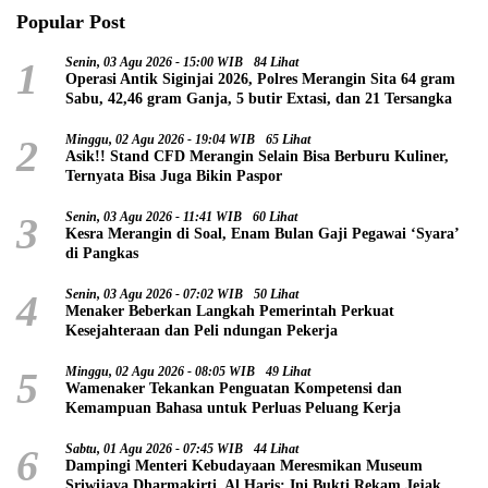
Popular Post
1
Senin, 03 Agu 2026 - 15:00 WIB
84 Lihat
Operasi Antik Siginjai 2026, Polres Merangin Sita 64 gram
Sabu, 42,46 gram Ganja, 5 butir Extasi, dan 21 Tersangka
2
Minggu, 02 Agu 2026 - 19:04 WIB
65 Lihat
Asik!! Stand CFD Merangin Selain Bisa Berburu Kuliner,
Ternyata Bisa Juga Bikin Paspor
3
Senin, 03 Agu 2026 - 11:41 WIB
60 Lihat
Kesra Merangin di Soal, Enam Bulan Gaji Pegawai ‘Syara’
di Pangkas
4
Senin, 03 Agu 2026 - 07:02 WIB
50 Lihat
Menaker Beberkan Langkah Pemerintah Perkuat
Kesejahteraan dan Peli ndungan Pekerja
5
Minggu, 02 Agu 2026 - 08:05 WIB
49 Lihat
Wamenaker Tekankan Penguatan Kompetensi dan
Kemampuan Bahasa untuk Perluas Peluang Kerja
6
Sabtu, 01 Agu 2026 - 07:45 WIB
44 Lihat
Dampingi Menteri Kebudayaan Meresmikan Museum
Sriwijaya Dharmakirti, Al Haris: Ini Bukti Rekam Jejak