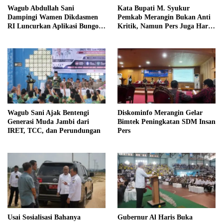
Wagub Abdullah Sani
Kata Bupati M. Syukur
Dampingi Wamen Dikdasmen
Pemkab Merangin Bukan Anti
RI Luncurkan Aplikasi Bungo
Kritik, Namun Pers Juga Harus
Pintar
Profesional
Wagub Sani Ajak Bentengi
Diskominfo Merangin Gelar
Generasi Muda Jambi dari
Bimtek Peningkatan SDM Insan
IRET, TCC, dan Perundungan
Pers
Usai Sosialisasi Bahanya
Gubernur Al Haris Buka