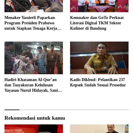
Menaker Yassierli Paparkan
Kemnaker dan GoTo Perkuat
Program Presiden Prabowo
Literasi Digital TKM Sektor
untuk Siapkan Tenaga Kerja
Kuliner di Bandung
Masa Depan
Hadiri Khataman Al-Qur’an
Kadis Dikbud: Pelantikan 237
dan Tasyakuran Kelulusan
Kepsek Sudah Sesuai Prosedur
Yayasan Nurul Hidayah, Sani
Harap Lahir Generasi Qurani
dan Berakhlak Mulia
Rekomendasi untuk kamu