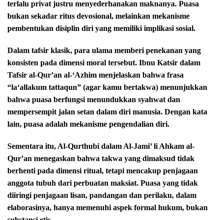
terlalu privat justru menyederhanakan maknanya. Puasa
bukan sekadar ritus devosional, melainkan mekanisme
pembentukan disiplin diri yang memiliki implikasi sosial.
Dalam tafsir klasik, para ulama memberi penekanan yang
konsisten pada dimensi moral tersebut. Ibnu Katsir dalam
Tafsir al-Qur’an al-‘Azhim menjelaskan bahwa frasa
“la‘allakum tattaqun” (agar kamu bertakwa) menunjukkan
bahwa puasa berfungsi menundukkan syahwat dan
mempersempit jalan setan dalam diri manusia. Dengan kata
lain, puasa adalah mekanisme pengendalian diri.
Sementara itu, Al-Qurthubi dalam Al-Jami’ li Ahkam al-
Qur’an menegaskan bahwa takwa yang dimaksud tidak
berhenti pada dimensi ritual, tetapi mencakup penjagaan
anggota tubuh dari perbuatan maksiat. Puasa yang tidak
diiringi penjagaan lisan, pandangan dan perilaku, dalam
elaborasinya, hanya memenuhi aspek formal hukum, bukan
substansi etis.