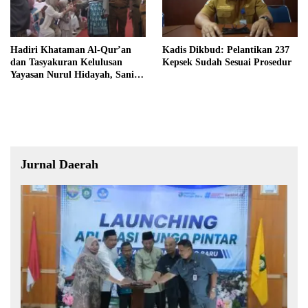
Hadiri Khataman Al-Qur’an
Kadis Dikbud: Pelantikan 237
dan Tasyakuran Kelulusan
Kepsek Sudah Sesuai Prosedur
Yayasan Nurul Hidayah, Sani
Harap Lahir Generasi Qurani
dan Berakhlak Mulia
Jurnal Daerah