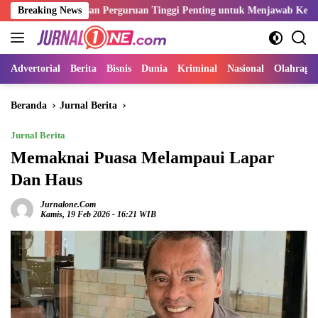
Langsung
ulusan Perguruan Tinggi Penting untuk Menjawab Kebutuhan Dunia Ke
Breaking News
ke
konten
Advertorial
Berita
Bisnis
Dunia
Kriminal
Nasional
Olahraga
Beranda
Jurnal Berita
Jurnal Berita
Memaknai Puasa Melampaui Lapar
Dan Haus
Jurnalone.com
Kamis, 19 Feb 2026 - 16:21 WIB