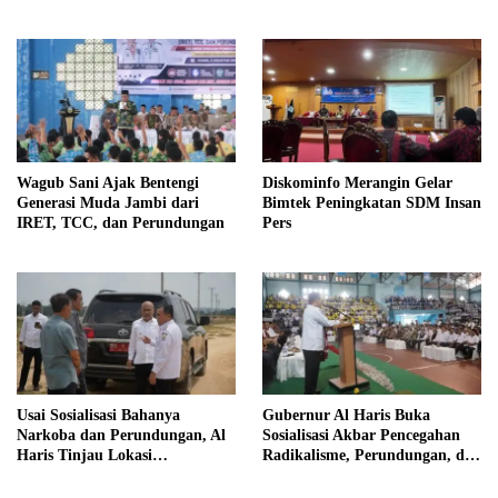
Pintar
Profesional
Wagub Sani Ajak Bentengi
Diskominfo Merangin Gelar
Generasi Muda Jambi dari
Bimtek Peningkatan SDM Insan
IRET, TCC, dan Perundungan
Pers
Usai Sosialisasi Bahanya
Gubernur Al Haris Buka
Narkoba dan Perundungan, Al
Sosialisasi Akbar Pencegahan
Haris Tinjau Lokasi
Radikalisme, Perundungan, dan
Pembangunan Sekolah Rakyat
Narkoba di Bungo