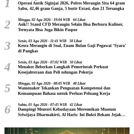
1
Operasi Antik Siginjai 2026, Polres Merangin Sita 64 gram
Sabu, 42,46 gram Ganja, 5 butir Extasi, dan 21 Tersangka
2
Minggu, 02 Agu 2026 - 19:04 WIB
64 Lihat
Asik!! Stand CFD Merangin Selain Bisa Berburu Kuliner,
Ternyata Bisa Juga Bikin Paspor
3
Senin, 03 Agu 2026 - 11:41 WIB
58 Lihat
Kesra Merangin di Soal, Enam Bulan Gaji Pegawai ‘Syara’
di Pangkas
4
Senin, 03 Agu 2026 - 07:02 WIB
50 Lihat
Menaker Beberkan Langkah Pemerintah Perkuat
Kesejahteraan dan Peli ndungan Pekerja
5
Minggu, 02 Agu 2026 - 08:05 WIB
48 Lihat
Wamenaker Tekankan Penguatan Kompetensi dan
Kemampuan Bahasa untuk Perluas Peluang Kerja
6
Sabtu, 01 Agu 2026 - 07:45 WIB
42 Lihat
Dampingi Menteri Kebudayaan Meresmikan Museum
Sriwijaya Dharmakirti, Al Haris: Ini Bukti Rekam Jejak
Peradaban Masa Lalu Provinsi Jambi