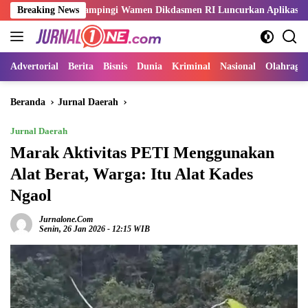
Langsung
ani Dampingi Wamen Dikdasmen RI Luncurkan Aplikasi Bungo Pintar
Breaking News
ke
konten
Advertorial
Berita
Bisnis
Dunia
Kriminal
Nasional
Olahraga
Beranda
Jurnal Daerah
Jurnal Daerah
Marak Aktivitas PETI Menggunakan
Alat Berat, Warga: Itu Alat Kades
Ngaol
Jurnalone.com
Senin, 26 Jan 2026 - 12:15 WIB