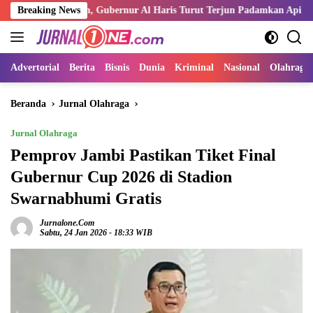
Langsung
ir Merah, Gubernur Al Haris Turut Terjun Padamkan Api
Breaking News
Kemn
ke
konten
Advertorial
Berita
Bisnis
Dunia
Kriminal
Nasional
Olahraga
Beranda
Jurnal Olahraga
Jurnal Olahraga
Pemprov Jambi Pastikan Tiket Final
Gubernur Cup 2026 di Stadion
Swarnabhumi Gratis
Jurnalone.com
Sabtu, 24 Jan 2026 - 18:33 WIB