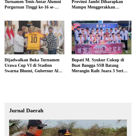
Turnamen Tenis Antar Alumni
Provinsi Jambi Diharapkan
Perguruan Tinggi ke-16 se-
Mampu Menggerakkan
Indonesia di UNJA
Ekonomi Pelaku UMKM
Dijadwalkan Buka Turnamen
Bupati M. Syukur Cukup di
Urawa Cup VI di Stadion
Buat Bangga SSB Batang
Swarna Bhumi, Gubernur Al
Merangin Raih Juara 3 Seri
Haris Siap Berlaga Lawan Tim
Nasional
Urawa
Jurnal Daerah