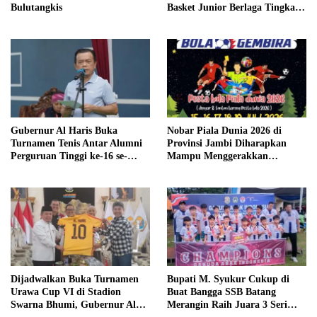
Bulutangkis
Basket Junior Berlaga Tingkat
Provinsi dan Regional
Gubernur Al Haris Buka
Nobar Piala Dunia 2026 di
Turnamen Tenis Antar Alumni
Provinsi Jambi Diharapkan
Perguruan Tinggi ke-16 se-
Mampu Menggerakkan
Indonesia di UNJA
Ekonomi Pelaku UMKM
Dijadwalkan Buka Turnamen
Bupati M. Syukur Cukup di
Urawa Cup VI di Stadion
Buat Bangga SSB Batang
Swarna Bhumi, Gubernur Al
Merangin Raih Juara 3 Seri