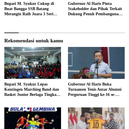
Bupati M. Syukur Cukup di
Gubernur Al Haris Pinta
Buat Bangga SSB Batang
Stakeholder dan Pihak Terkait
Merangin Raih Juara 3 Seri
Dukung Penuh Pembangunan
Nasional
Pondok Pesantren
Rekomendasi untuk kamu
Bupati M. Syukur Lepas
Gubernur Al Haris Buka
Kontingen Marching Band dan
Turnamen Tenis Antar Alumni
Basket Junior Berlaga Tingkat
Perguruan Tinggi ke-16 se-
Provinsi dan Regional
Indonesia di UNJA