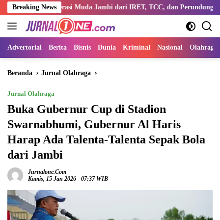
Langsung
 Generasi Muda Jambi dari IRET, TCC, dan Perundungan
Breaking News
Disk
ke
konten
Advertorial
Berita
Bisnis
Dunia
Kriminal
Nasional
Olahraga
Beranda
Jurnal Olahraga
Jurnal Olahraga
Buka Gubernur Cup di Stadion
Swarnabhumi, Gubernur Al Haris
Harap Ada Talenta-Talenta Sepak Bola
dari Jambi
Jurnalone.com
Kamis, 15 Jan 2026 - 07:37 WIB