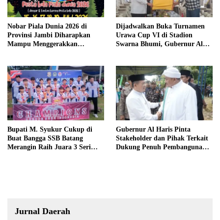
Nobar Piala Dunia 2026 di
Dijadwalkan Buka Turnamen
Provinsi Jambi Diharapkan
Urawa Cup VI di Stadion
Mampu Menggerakkan
Swarna Bhumi, Gubernur Al
Ekonomi Pelaku UMKM
Haris Siap Berlaga Lawan Tim
Urawa
Bupati M. Syukur Cukup di
Gubernur Al Haris Pinta
Buat Bangga SSB Batang
Stakeholder dan Pihak Terkait
Merangin Raih Juara 3 Seri
Dukung Penuh Pembangunan
Nasional
Pondok Pesantren
Jurnal Daerah