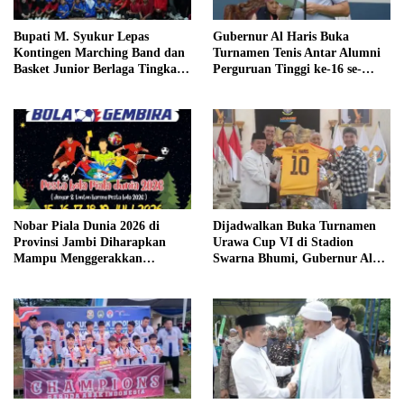
Bupati M. Syukur Lepas
Gubernur Al Haris Buka
Kontingen Marching Band dan
Turnamen Tenis Antar Alumni
Basket Junior Berlaga Tingkat
Perguruan Tinggi ke-16 se-
Provinsi dan Regional
Indonesia di UNJA
Nobar Piala Dunia 2026 di
Dijadwalkan Buka Turnamen
Provinsi Jambi Diharapkan
Urawa Cup VI di Stadion
Mampu Menggerakkan
Swarna Bhumi, Gubernur Al
Ekonomi Pelaku UMKM
Haris Siap Berlaga Lawan Tim
Urawa