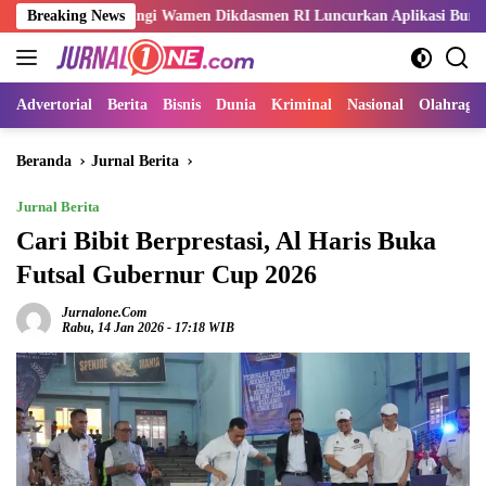
Langsung
mpingi Wamen Dikdasmen RI Luncurkan Aplikasi Bungo Pintar
Breaking News
ke
konten
Advertorial
Berita
Bisnis
Dunia
Kriminal
Nasional
Olahraga
Beranda
Jurnal Berita
Jurnal Berita
Cari Bibit Berprestasi, Al Haris Buka
Futsal Gubernur Cup 2026
Jurnalone.com
Rabu, 14 Jan 2026 - 17:18 WIB