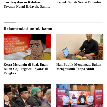
dan Tasyakuran Kelulusan
Kepsek Sudah Sesuai Prosedur
Yayasan Nurul Hidayah, Sani
Harap Lahir Generasi Qurani
dan Berakhlak Mulia
Rekomendasi untuk kamu
Kesra Merangin di Soal, Enam
Hak Publik Mengingat, Bukan
Bulan Gaji Pegawai ‘Syara’ di
Menghukum Tanpa Akhir
Pangkas