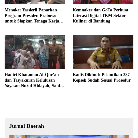
Menaker Yassierli Paparkan
Kemnaker dan GoTo Perkuat
Program Presiden Prabowo
Literasi Digital TKM Sektor
untuk Siapkan Tenaga Kerja
Kuliner di Bandung
Masa Depan
Hadiri Khataman Al-Qur’an
Kadis Dikbud: Pelantikan 237
dan Tasyakuran Kelulusan
Kepsek Sudah Sesuai Prosedur
Yayasan Nurul Hidayah, Sani
Harap Lahir Generasi Qurani
dan Berakhlak Mulia
Jurnal Daerah