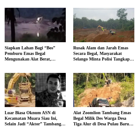
Oknum PPPK SD 94 Desa
Tanjung Mudo
Siapkan Lahan Bagi “Bos”
Rusak Alam dan Jarah Emas
Pemburu Emas Ilegal
Secara Ilegal, Masyarakat
Mengunakan Alat Berat,
Selango Minta Polisi Tangkap
Operator Pengolahan Air
Trioyono dan Gani
PDAM Tirta Merangin
Terancam di Pecat
Luar Biasa Oknum ASN di
Alat Zoomlion Tambang Emas
Kecamatan Muara Siau Ini,
Ilegal Milik Des Warga Desa
Selain Jadi “Aktor” Tambang
Tiga Alur di Desa Pulau Baru
Ilegal Ternyata Juga Jarang
Akan Dilaporkan ke Polisi
Masuk Kantor