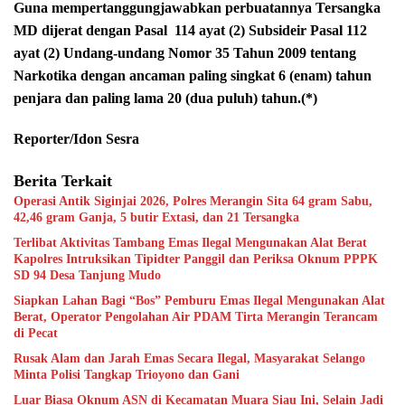
Guna mempertanggungjawabkan perbuatannya Tersangka
MD dijerat dengan Pasal
114 ayat (2) Subsideir Pasal 112
ayat (2) Undang-undang Nomor 35 Tahun 2009 tentang
Narkotika dengan ancaman paling singkat 6 (enam) tahun
penjara dan paling lama 20 (dua puluh) tahun.(*)
Reporter/Idon Sesra
Berita Terkait
Operasi Antik Siginjai 2026, Polres Merangin Sita 64 gram Sabu,
42,46 gram Ganja, 5 butir Extasi, dan 21 Tersangka
Terlibat Aktivitas Tambang Emas Ilegal Mengunakan Alat Berat
Kapolres Intruksikan Tipidter Panggil dan Periksa Oknum PPPK
SD 94 Desa Tanjung Mudo
Siapkan Lahan Bagi “Bos” Pemburu Emas Ilegal Mengunakan Alat
Berat, Operator Pengolahan Air PDAM Tirta Merangin Terancam
di Pecat
Rusak Alam dan Jarah Emas Secara Ilegal, Masyarakat Selango
Minta Polisi Tangkap Trioyono dan Gani
Luar Biasa Oknum ASN di Kecamatan Muara Siau Ini, Selain Jadi