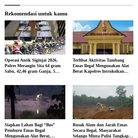
Rekomendasi untuk kamu
Operasi Antik Siginjai 2026,
Terlibat Aktivitas Tambang
Polres Merangin Sita 64 gram
Emas Ilegal Mengunakan Alat
Sabu, 42,46 gram Ganja, 5
Berat Kapolres Intruksikan
butir Extasi, dan 21 Tersangka
Tipidter Panggil dan Periksa
Oknum PPPK SD 94 Desa
Tanjung Mudo
Siapkan Lahan Bagi “Bos”
Rusak Alam dan Jarah Emas
Pemburu Emas Ilegal
Secara Ilegal, Masyarakat
Mengunakan Alat Berat,
Selango Minta Polisi Tangkap