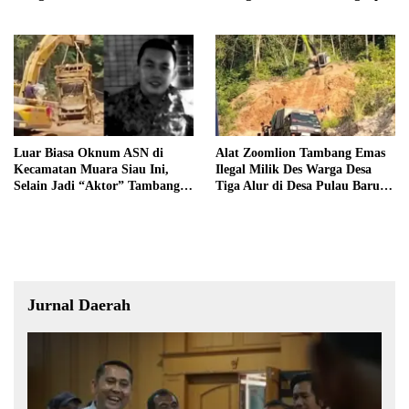
Operator Pengolahan Air
Trioyono dan Gani
PDAM Tirta Merangin
Terancam di Pecat
Luar Biasa Oknum ASN di
Alat Zoomlion Tambang Emas
Kecamatan Muara Siau Ini,
Ilegal Milik Des Warga Desa
Selain Jadi “Aktor” Tambang
Tiga Alur di Desa Pulau Baru
Ilegal Ternyata Juga Jarang
Akan Dilaporkan ke Polisi
Masuk Kantor
Jurnal Daerah