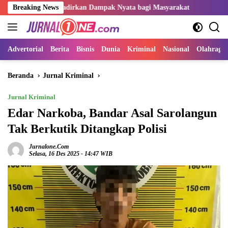
Langsung
arus Hadirkan Dampak Nyata bagi Masyarakat
Breaking News
Sangat Perlu
ke
konten
Advertorial
Berita
Bisnis
Dunia
Kriminal
Nasional
Olahraga
Beranda
Jurnal Kriminal
Jurnal Kriminal
Edar Narkoba, Bandar Asal Sarolangun
Tak Berkutik Ditangkap Polisi
Jurnalone.com
Selasa, 16 Des 2025 - 14:47 WIB