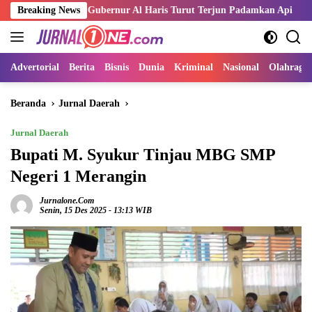
Langsung
 Merah, Gubernur Al Haris Turut Terjun Padamkan Api
Breaking News
Kemnak
ke
konten
Advertorial
Berita
Bisnis
Dunia
Kriminal
Nasional
Olahraga
Beranda
Jurnal Daerah
Jurnal Daerah
Bupati M. Syukur Tinjau MBG SMP
Negeri 1 Merangin
Jurnalone.com
Senin, 15 Des 2025 - 13:13 WIB