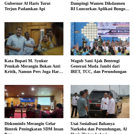
Gubernur Al Haris Turut
Dampingi Wamen Dikdasmen
Terjun Padamkan Api
RI Luncurkan Aplikasi Bungo
Pintar
Kata Bupati M. Syukur
Wagub Sani Ajak Bentengi
Pemkab Merangin Bukan Anti
Generasi Muda Jambi dari
Kritik, Namun Pers Juga Harus
IRET, TCC, dan Perundungan
Profesional
Diskominfo Merangin Gelar
Usai Sosialisasi Bahanya
Bimtek Peningkatan SDM Insan
Narkoba dan Perundungan, Al