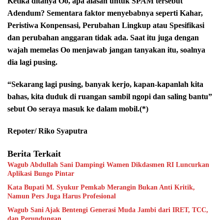
Ketika ditanya Oo, apa alasan untuk SPAM tersebut
Adendum? Sementara faktor menyebabnya seperti Kahar,
Peristiwa Konpensasi, Perubahan Lingkup atau Spesifikasi
dan perubahan anggaran tidak ada. Saat itu juga dengan
wajah memelas Oo menjawab jangan tanyakan itu, soalnya
dia lagi pusing.
“Sekarang lagi pusing, banyak kerjo, kapan-kapanlah kita
bahas, kita duduk di ruangan sambil ngopi dan saling bantu”
sebut Oo seraya masuk ke dalam mobil.(*)
Repoter/ Riko Syaputra
Berita Terkait
Wagub Abdullah Sani Dampingi Wamen Dikdasmen RI Luncurkan
Aplikasi Bungo Pintar
Kata Bupati M. Syukur Pemkab Merangin Bukan Anti Kritik,
Namun Pers Juga Harus Profesional
Wagub Sani Ajak Bentengi Generasi Muda Jambi dari IRET, TCC,
dan Perundungan