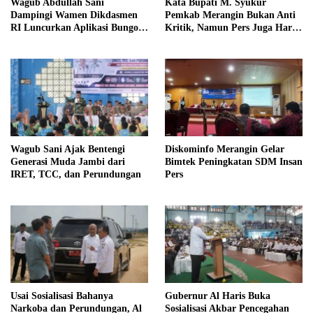
Wagub Abdullah Sani
Kata Bupati M. Syukur
Dampingi Wamen Dikdasmen
Pemkab Merangin Bukan Anti
RI Luncurkan Aplikasi Bungo
Kritik, Namun Pers Juga Harus
Pintar
Profesional
Wagub Sani Ajak Bentengi
Diskominfo Merangin Gelar
Generasi Muda Jambi dari
Bimtek Peningkatan SDM Insan
IRET, TCC, dan Perundungan
Pers
Usai Sosialisasi Bahanya
Gubernur Al Haris Buka
Narkoba dan Perundungan, Al
Sosialisasi Akbar Pencegahan