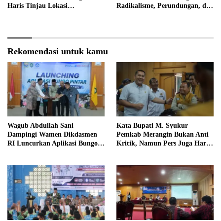
Haris Tinjau Lokasi
Radikalisme, Perundungan, dan
Pembangunan Sekolah Rakyat
Narkoba di Bungo
Rekomendasi untuk kamu
Wagub Abdullah Sani
Kata Bupati M. Syukur
Dampingi Wamen Dikdasmen
Pemkab Merangin Bukan Anti
RI Luncurkan Aplikasi Bungo
Kritik, Namun Pers Juga Harus
Pintar
Profesional