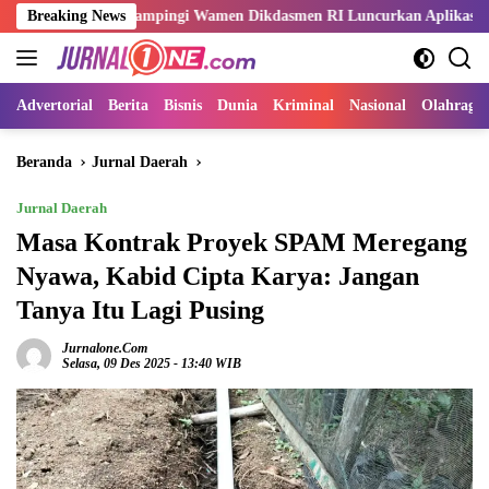
Langsung
Sani Dampingi Wamen Dikdasmen RI Luncurkan Aplikasi Bungo Pintar
Breaking News
ke
konten
Advertorial
Berita
Bisnis
Dunia
Kriminal
Nasional
Olahraga
Beranda
Jurnal Daerah
Jurnal Daerah
Masa Kontrak Proyek SPAM Meregang
Nyawa, Kabid Cipta Karya: Jangan
Tanya Itu Lagi Pusing
Jurnalone.com
Selasa, 09 Des 2025 - 13:40 WIB