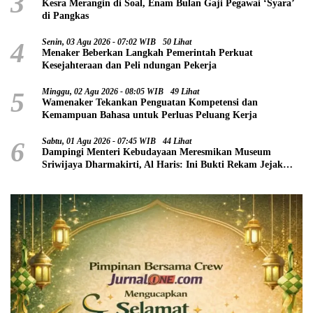
3
Kesra Merangin di Soal, Enam Bulan Gaji Pegawai ‘Syara’
di Pangkas
4
Senin, 03 Agu 2026 - 07:02 WIB
50 Lihat
Menaker Beberkan Langkah Pemerintah Perkuat
Kesejahteraan dan Peli ndungan Pekerja
5
Minggu, 02 Agu 2026 - 08:05 WIB
49 Lihat
Wamenaker Tekankan Penguatan Kompetensi dan
Kemampuan Bahasa untuk Perluas Peluang Kerja
6
Sabtu, 01 Agu 2026 - 07:45 WIB
44 Lihat
Dampingi Menteri Kebudayaan Meresmikan Museum
Sriwijaya Dharmakirti, Al Haris: Ini Bukti Rekam Jejak
Peradaban Masa Lalu Provinsi Jambi