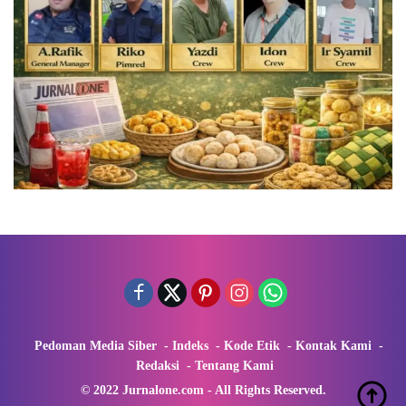
Pedoman Media Siber
Indeks
Kode Etik
Kontak Kami
Redaksi
Tentang Kami
© 2022 Jurnalone.com - All Rights Reserved.