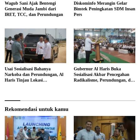
Wagub Sani Ajak Bentengi
Diskominfo Merangin Gelar
Generasi Muda Jambi dari
Bimtek Peningkatan SDM Insan
IRET, TCC, dan Perundungan
Pers
Usai Sosialisasi Bahanya
Gubernur Al Haris Buka
Narkoba dan Perundungan, Al
Sosialisasi Akbar Pencegahan
Haris Tinjau Lokasi
Radikalisme, Perundungan, dan
Pembangunan Sekolah Rakyat
Narkoba di Bungo
Rekomendasi untuk kamu