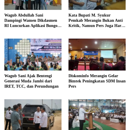
Wagub Abdullah Sani
Kata Bupati M. Syukur
Dampingi Wamen Dikdasmen
Pemkab Merangin Bukan Anti
RI Luncurkan Aplikasi Bungo
Kritik, Namun Pers Juga Harus
Pintar
Profesional
Wagub Sani Ajak Bentengi
Diskominfo Merangin Gelar
Generasi Muda Jambi dari
Bimtek Peningkatan SDM Insan
IRET, TCC, dan Perundungan
Pers