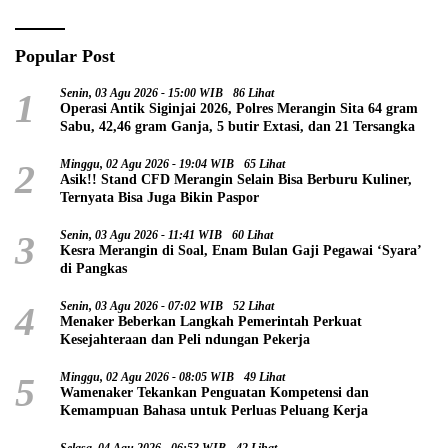
Popular Post
1
Senin, 03 Agu 2026 - 15:00 WIB
86 Lihat
Operasi Antik Siginjai 2026, Polres Merangin Sita 64 gram
Sabu, 42,46 gram Ganja, 5 butir Extasi, dan 21 Tersangka
2
Minggu, 02 Agu 2026 - 19:04 WIB
65 Lihat
Asik!! Stand CFD Merangin Selain Bisa Berburu Kuliner,
Ternyata Bisa Juga Bikin Paspor
3
Senin, 03 Agu 2026 - 11:41 WIB
60 Lihat
Kesra Merangin di Soal, Enam Bulan Gaji Pegawai ‘Syara’
di Pangkas
4
Senin, 03 Agu 2026 - 07:02 WIB
52 Lihat
Menaker Beberkan Langkah Pemerintah Perkuat
Kesejahteraan dan Peli ndungan Pekerja
5
Minggu, 02 Agu 2026 - 08:05 WIB
49 Lihat
Wamenaker Tekankan Penguatan Kompetensi dan
Kemampuan Bahasa untuk Perluas Peluang Kerja
Selasa, 04 Agu 2026 - 06:53 WIB
42 Lihat