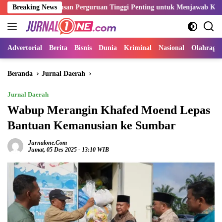
Langsung
i Lulusan Perguruan Tinggi Penting untuk Menjawab Kebutuhan Dunia
Breaking News
ke
konten
Advertorial
Berita
Bisnis
Dunia
Kriminal
Nasional
Olahraga
Beranda
Jurnal Daerah
Jurnal Daerah
Wabup Merangin Khafed Moend Lepas
Bantuan Kemanusian ke Sumbar
Jurnalone.com
Jumat, 05 Des 2025 - 13:10 WIB