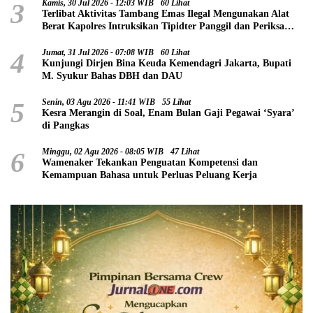
3
Kamis, 30 Jul 2026 - 12:03 WIB
60 Lihat
Terlibat Aktivitas Tambang Emas Ilegal Mengunakan Alat
Berat Kapolres Intruksikan Tipidter Panggil dan Periksa
Oknum PPPK SD 94 Desa Tanjung Mudo
4
Jumat, 31 Jul 2026 - 07:08 WIB
60 Lihat
Kunjungi Dirjen Bina Keuda Kemendagri Jakarta, Bupati
M. Syukur Bahas DBH dan DAU
5
Senin, 03 Agu 2026 - 11:41 WIB
55 Lihat
Kesra Merangin di Soal, Enam Bulan Gaji Pegawai ‘Syara’
di Pangkas
6
Minggu, 02 Agu 2026 - 08:05 WIB
47 Lihat
Wamenaker Tekankan Penguatan Kompetensi dan
Kemampuan Bahasa untuk Perluas Peluang Kerja