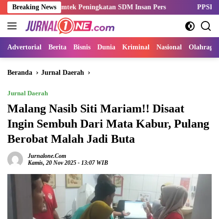
Langsung
ar Bimtek Peningkatan SDM Insan Pers
Breaking News
PPSPI Kukuhkan Pengu
ke
konten
Advertorial
Berita
Bisnis
Dunia
Kriminal
Nasional
Olahraga
Beranda
Jurnal Daerah
Jurnal Daerah
Malang Nasib Siti Mariam!! Disaat
Ingin Sembuh Dari Mata Kabur, Pulang
Berobat Malah Jadi Buta
Jurnalone.com
Kamis, 20 Nov 2025 - 13:07 WIB