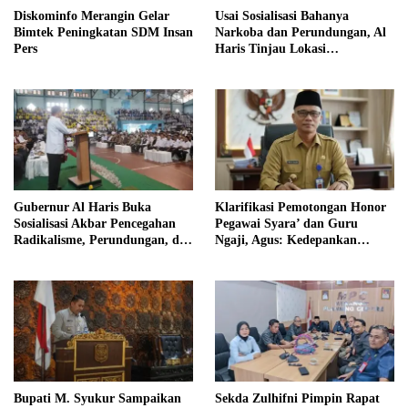
Diskominfo Merangin Gelar
Usai Sosialisasi Bahanya
Bimtek Peningkatan SDM Insan
Narkoba dan Perundungan, Al
Pers
Haris Tinjau Lokasi
Pembangunan Sekolah Rakyat
Gubernur Al Haris Buka
Klarifikasi Pemotongan Honor
Sosialisasi Akbar Pencegahan
Pegawai Syara’ dan Guru
Radikalisme, Perundungan, dan
Ngaji, Agus: Kedepankan
Narkoba di Bungo
Tabayyun
Bupati M. Syukur Sampaikan
Sekda Zulhifni Pimpin Rapat