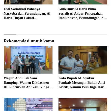
Usai Sosialisasi Bahanya
Gubernur Al Haris Buka
Narkoba dan Perundungan, Al
Sosialisasi Akbar Pencegahan
Haris Tinjau Lokasi
Radikalisme, Perundungan, dan
Pembangunan Sekolah Rakyat
Narkoba di Bungo
Rekomendasi untuk kamu
Wagub Abdullah Sani
Kata Bupati M. Syukur
Dampingi Wamen Dikdasmen
Pemkab Merangin Bukan Anti
RI Luncurkan Aplikasi Bungo
Kritik, Namun Pers Juga Harus
Pintar
Profesional