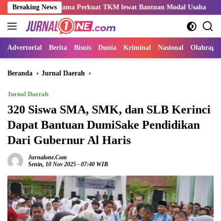
Langsung
Indo-Rama Perkuat TKM lewat Bantuan Modal Usaha
Breaking News
Kemnake
ke
konten
Advertorial
Berita
Bisnis
Dunia
Kriminal
Nasional
Olahraga
Beranda
Jurnal Daerah
Jurnal Daerah
320 Siswa SMA, SMK, dan SLB Kerinci
Dapat Bantuan DumiSake Pendidikan
Dari Gubernur Al Haris
Jurnalone.com
Senin, 10 Nov 2025 - 07:40 WIB