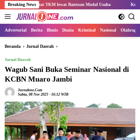
Langsung
Perkuat TKM lewat Bantuan Modal Usaha
Breaking News
Kemnaker Sesuaika
ke
konten
Advertorial
Berita
Bisnis
Dunia
Kriminal
Nasional
Olahraga
Beranda
Jurnal Daerah
Jurnal Daerah
Wagub Sani Buka Seminar Nasional di
KCBN Muaro Jambi
Jurnalone.com
Sabtu, 08 Nov 2025 - 16:12 WIB