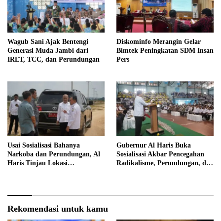
Wagub Sani Ajak Bentengi
Diskominfo Merangin Gelar
Generasi Muda Jambi dari
Bimtek Peningkatan SDM Insan
IRET, TCC, dan Perundungan
Pers
Usai Sosialisasi Bahanya
Gubernur Al Haris Buka
Narkoba dan Perundungan, Al
Sosialisasi Akbar Pencegahan
Haris Tinjau Lokasi
Radikalisme, Perundungan, dan
Pembangunan Sekolah Rakyat
Narkoba di Bungo
Rekomendasi untuk kamu