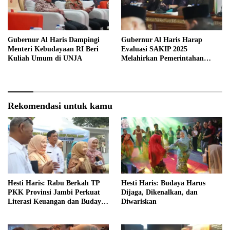
Gubernur Al Haris Dampingi
Gubernur Al Haris Harap
Menteri Kebudayaan RI Beri
Evaluasi SAKIP 2025
Kuliah Umum di UNJA
Melahirkan Pemerintahan
Akuntabel dan Pelayanan
Publik Berkualitas
Rekomendasi untuk kamu
Hesti Haris: Rabu Berkah TP
Hesti Haris: Budaya Harus
PKK Provinsi Jambi Perkuat
Dijaga, Dikenalkan, dan
Literasi Keuangan dan Budaya
Diwariskan
Kelola Sampah dari Rumah