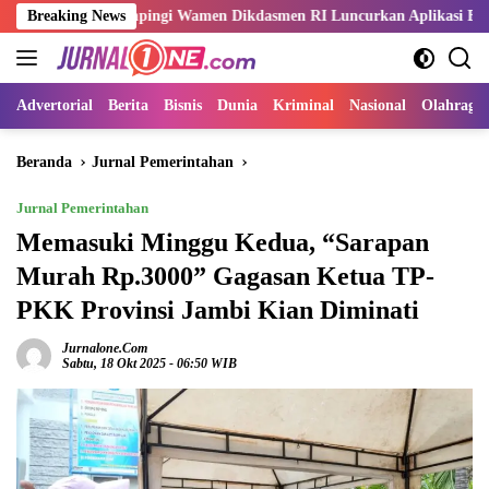
Langsung
 Dampingi Wamen Dikdasmen RI Luncurkan Aplikasi Bungo Pintar
Breaking News
ke
konten
Advertorial
Berita
Bisnis
Dunia
Kriminal
Nasional
Olahraga
Beranda
Jurnal Pemerintahan
Jurnal Pemerintahan
Memasuki Minggu Kedua, “Sarapan
Murah Rp.3000” Gagasan Ketua TP-
PKK Provinsi Jambi Kian Diminati
Jurnalone.com
Sabtu, 18 Okt 2025 - 06:50 WIB