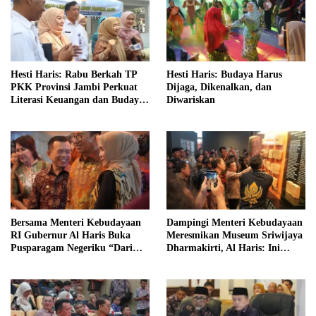
Hesti Haris: Rabu Berkah TP
Hesti Haris: Budaya Harus
PKK Provinsi Jambi Perkuat
Dijaga, Dikenalkan, dan
Literasi Keuangan dan Budaya
Diwariskan
Kelola Sampah dari Rumah
Bersama Menteri Kebudayaan
Dampingi Menteri Kebudayaan
RI Gubernur Al Haris Buka
Meresmikan Museum Sriwijaya
Pusparagam Negeriku “Dari
Dharmakirti, Al Haris: Ini
Jambi untuk Indonesia”
Bukti Rekam Jejak Peradaban
Masa Lalu Provinsi Jambi