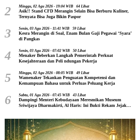
2
Minggu, 02 Agu 2026 - 19:04 WIB
64 Lihat
Asik!! Stand CFD Merangin Selain Bisa Berburu Kuliner,
Ternyata Bisa Juga Bikin Paspor
3
Senin, 03 Agu 2026 - 11:41 WIB
59 Lihat
Kesra Merangin di Soal, Enam Bulan Gaji Pegawai ‘Syara’
di Pangkas
4
Senin, 03 Agu 2026 - 07:02 WIB
50 Lihat
Menaker Beberkan Langkah Pemerintah Perkuat
Kesejahteraan dan Peli ndungan Pekerja
5
Minggu, 02 Agu 2026 - 08:05 WIB
49 Lihat
Wamenaker Tekankan Penguatan Kompetensi dan
Kemampuan Bahasa untuk Perluas Peluang Kerja
6
Sabtu, 01 Agu 2026 - 07:45 WIB
43 Lihat
Dampingi Menteri Kebudayaan Meresmikan Museum
Sriwijaya Dharmakirti, Al Haris: Ini Bukti Rekam Jejak
Peradaban Masa Lalu Provinsi Jambi