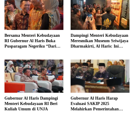
Bersama Menteri Kebudayaan
Dampingi Menteri Kebudayaan
RI Gubernur Al Haris Buka
Meresmikan Museum Sriwijaya
Pusparagam Negeriku “Dari
Dharmakirti, Al Haris: Ini
Jambi untuk Indonesia”
Bukti Rekam Jejak Peradaban
Masa Lalu Provinsi Jambi
Gubernur Al Haris Dampingi
Gubernur Al Haris Harap
Menteri Kebudayaan RI Beri
Evaluasi SAKIP 2025
Kuliah Umum di UNJA
Melahirkan Pemerintahan
Akuntabel dan Pelayanan
Publik Berkualitas