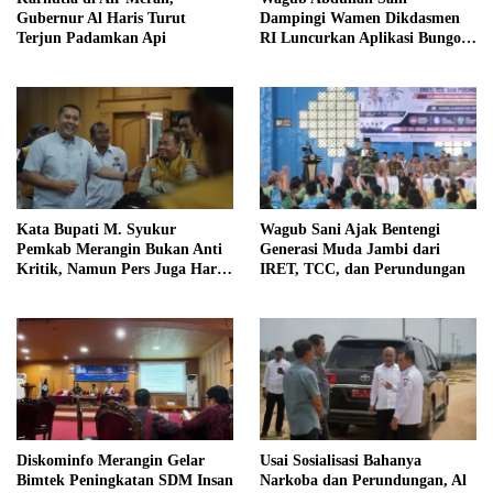
Gubernur Al Haris Turut
Dampingi Wamen Dikdasmen
Terjun Padamkan Api
RI Luncurkan Aplikasi Bungo
Pintar
Kata Bupati M. Syukur
Wagub Sani Ajak Bentengi
Pemkab Merangin Bukan Anti
Generasi Muda Jambi dari
Kritik, Namun Pers Juga Harus
IRET, TCC, dan Perundungan
Profesional
Diskominfo Merangin Gelar
Usai Sosialisasi Bahanya
Bimtek Peningkatan SDM Insan
Narkoba dan Perundungan, Al