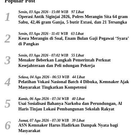
Popular Post
1
Senin, 03 Agu 2026 - 15:00 WIB
97 Lihat
Operasi Antik Siginjai 2026, Polres Merangin Sita 64 gram
Sabu, 42,46 gram Ganja, 5 butir Extasi, dan 21 Tersangka
2
Senin, 03 Agu 2026 - 11:41 WIB
63 Lihat
Kesra Merangin di Soal, Enam Bulan Gaji Pegawai ‘Syara’
di Pangkas
3
Senin, 03 Agu 2026 - 07:02 WIB
55 Lihat
Menaker Beberkan Langkah Pemerintah Perkuat
Kesejahteraan dan Peli ndungan Pekerja
4
Selasa, 04 Agu 2026 - 06:53 WIB
44 Lihat
Pelatihan Vokasi Nasional Batch 4 Dibuka, Kemnaker Ajak
Masyarakat Tingkatkan Kompetensi
5
Kamis, 06 Agu 2026 - 07:34 WIB
40 Lihat
Usai Sosialisasi Bahanya Narkoba dan Perundungan, Al
Haris Tinjau Lokasi Pembangunan Sekolah Rakyat
6
Jumat, 07 Agu 2026 - 07:30 WIB
39 Lihat
ASN Kemnaker Harus Hadirkan Dampak Nyata bagi
Masyarakat