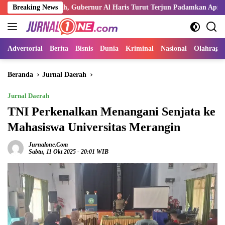
Langsung
Air Merah, Gubernur Al Haris Turut Terjun Padamkan Api
Breaking News
Kemn
ke
konten
Advertorial
Berita
Bisnis
Dunia
Kriminal
Nasional
Olahraga
Beranda
Jurnal Daerah
Jurnal Daerah
TNI Perkenalkan Menangani Senjata ke
Mahasiswa Universitas Merangin
Jurnalone.com
Sabtu, 11 Okt 2025 - 20:01 WIB