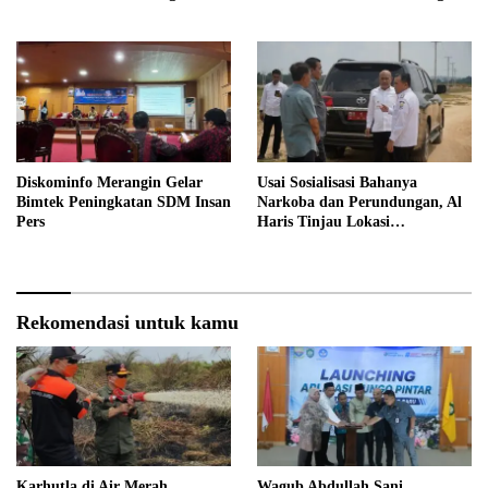
Profesional
Diskominfo Merangin Gelar
Usai Sosialisasi Bahanya
Bimtek Peningkatan SDM Insan
Narkoba dan Perundungan, Al
Pers
Haris Tinjau Lokasi
Pembangunan Sekolah Rakyat
Rekomendasi untuk kamu
Karhutla di Air Merah,
Wagub Abdullah Sani