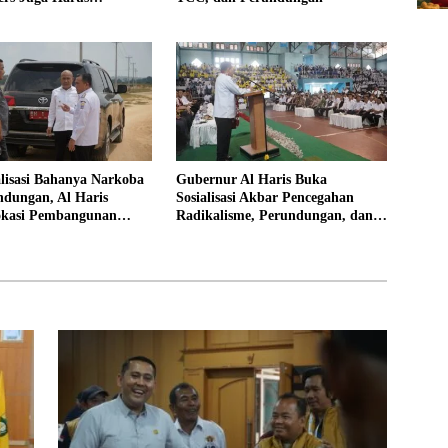
al
alisasi Bahanya Narkoba
Gubernur Al Haris Buka
ndungan, Al Haris
Sosialisasi Akbar Pencegahan
okasi Pembangunan
Radikalisme, Perundungan, dan
Rakyat
Narkoba di Bungo