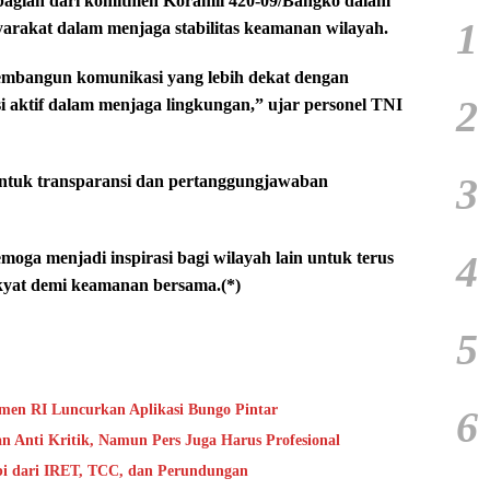
bagian dari komitmen Koramil 420-09/Bangko dalam
1
yarakat dalam menjaga stabilitas keamanan wilayah.
 membangun komunikasi yang lebih dekat dengan
2
i aktif dalam menjaga lingkungan,” ujar personel TNI
3
entuk transparansi dan pertanggungjawaban
4
moga menjadi inspirasi bagi wilayah lain untuk terus
yat demi keamanan bersama.(*)
5
en RI Luncurkan Aplikasi Bungo Pintar
6
 Anti Kritik, Namun Pers Juga Harus Profesional
bi dari IRET, TCC, dan Perundungan