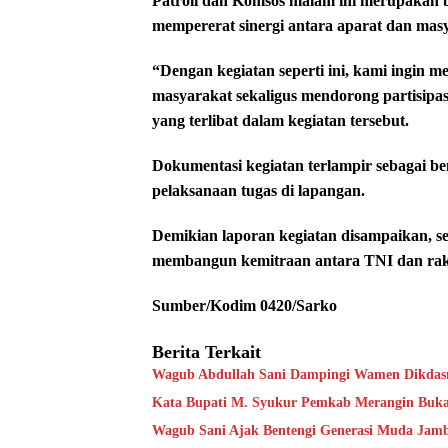
Patroli dan Komsos malam ini merupakan 
mempererat sinergi antara aparat dan mas
“Dengan kegiatan seperti ini, kami ingin
masyarakat sekaligus mendorong partisipas
yang terlibat dalam kegiatan tersebut.
Dokumentasi kegiatan terlampir sebagai b
pelaksanaan tugas di lapangan.
Demikian laporan kegiatan disampaikan, se
membangun kemitraan antara TNI dan rak
Sumber/Kodim 0420/Sarko
Berita Terkait
Wagub Abdullah Sani Dampingi Wamen Dikdasm
Kata Bupati M. Syukur Pemkab Merangin Bukan
Wagub Sani Ajak Bentengi Generasi Muda Jam