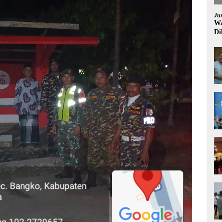
Ju
Wa
Di
Pi