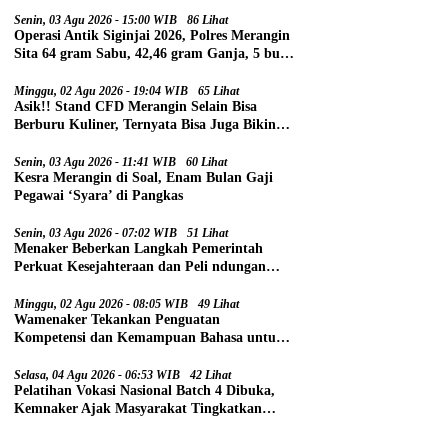
Senin, 03 Agu 2026 - 15:00 WIB
86 Lihat
Operasi Antik Siginjai 2026, Polres Merangin
Sita 64 gram Sabu, 42,46 gram Ganja, 5 butir
Extasi, dan 21 Tersangka
Minggu, 02 Agu 2026 - 19:04 WIB
65 Lihat
Asik!! Stand CFD Merangin Selain Bisa
Berburu Kuliner, Ternyata Bisa Juga Bikin
Paspor
Senin, 03 Agu 2026 - 11:41 WIB
60 Lihat
Kesra Merangin di Soal, Enam Bulan Gaji
Pegawai ‘Syara’ di Pangkas
Senin, 03 Agu 2026 - 07:02 WIB
51 Lihat
Menaker Beberkan Langkah Pemerintah
Perkuat Kesejahteraan dan Peli ndungan
Pekerja
Minggu, 02 Agu 2026 - 08:05 WIB
49 Lihat
Wamenaker Tekankan Penguatan
Kompetensi dan Kemampuan Bahasa untuk
Perluas Peluang Kerja
Selasa, 04 Agu 2026 - 06:53 WIB
42 Lihat
Pelatihan Vokasi Nasional Batch 4 Dibuka,
Kemnaker Ajak Masyarakat Tingkatkan
Kompetensi