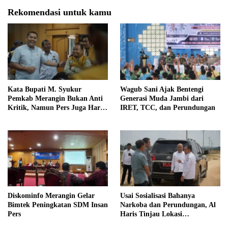
Rekomendasi untuk kamu
Kata Bupati M. Syukur
Wagub Sani Ajak Bentengi
Pemkab Merangin Bukan Anti
Generasi Muda Jambi dari
Kritik, Namun Pers Juga Harus
IRET, TCC, dan Perundungan
Profesional
Diskominfo Merangin Gelar
Usai Sosialisasi Bahanya
Bimtek Peningkatan SDM Insan
Narkoba dan Perundungan, Al
Pers
Haris Tinjau Lokasi
Pembangunan Sekolah Rakyat