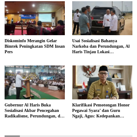
Diskominfo Merangin Gelar
Usai Sosialisasi Bahanya
Bimtek Peningkatan SDM Insan
Narkoba dan Perundungan, Al
Pers
Haris Tinjau Lokasi
Pembangunan Sekolah Rakyat
Gubernur Al Haris Buka
Klarifikasi Pemotongan Honor
Sosialisasi Akbar Pencegahan
Pegawai Syara’ dan Guru
Radikalisme, Perundungan, dan
Ngaji, Agus: Kedepankan
Narkoba di Bungo
Tabayyun