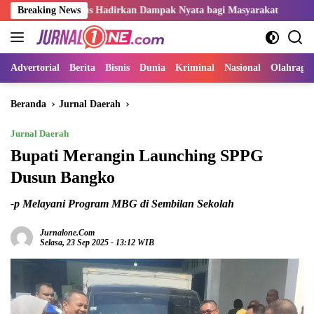
Langsung
 Harus Hadirkan Dampak Nyata bagi Masyarakat
Breaking News
Sangat Per
ke
konten
Advertorial
Berita
Bisnis
Dunia
Kriminal
Nasional
Olahraga
Beranda
Jurnal Daerah
Jurnal Daerah
Bupati Merangin Launching SPPG
Dusun Bangko
-p Melayani Program MBG di Sembilan Sekolah
Jurnalone.com
Selasa, 23 Sep 2025 - 13:12 WIB