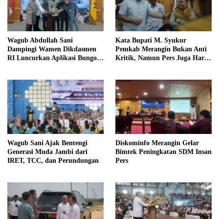
Wagub Abdullah Sani
Kata Bupati M. Syukur
Dampingi Wamen Dikdasmen
Pemkab Merangin Bukan Anti
RI Luncurkan Aplikasi Bungo
Kritik, Namun Pers Juga Harus
Pintar
Profesional
Wagub Sani Ajak Bentengi
Diskominfo Merangin Gelar
Generasi Muda Jambi dari
Bimtek Peningkatan SDM Insan
IRET, TCC, dan Perundungan
Pers