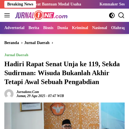
Langsung
M lewat Bantuan Modal Usaha
Breaking News
Kemnaker Sesuaikan Regulasi
ke
konten
Advertorial
Berita
Bisnis
Dunia
Kriminal
Nasional
Olahraga
Beranda
Jurnal Daerah
Jurnal Daerah
Hadiri Rapat Senat Unja ke 119, Sekda
Sudirman: Wisuda Bukanlah Akhir
Tetapi Awal Sebuah Pengabdian
Jurnalone.com
Jumat, 29 Agu 2025 - 07:47 WIB