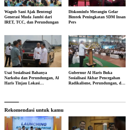
Wagub Sani Ajak Bentengi
Diskominfo Merangin Gelar
Generasi Muda Jambi dari
Bimtek Peningkatan SDM Insan
IRET, TCC, dan Perundungan
Pers
Usai Sosialisasi Bahanya
Gubernur Al Haris Buka
Narkoba dan Perundungan, Al
Sosialisasi Akbar Pencegahan
Haris Tinjau Lokasi
Radikalisme, Perundungan, dan
Pembangunan Sekolah Rakyat
Narkoba di Bungo
Rekomendasi untuk kamu