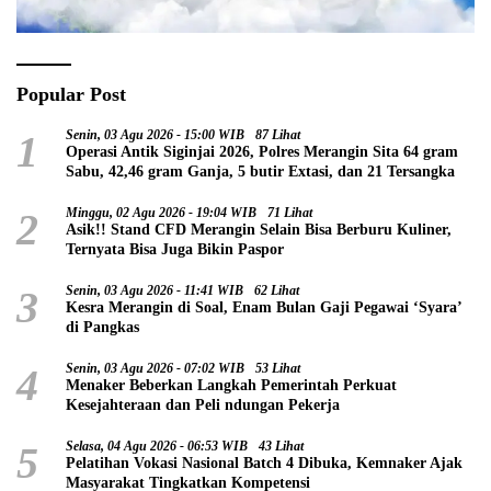
Popular Post
1
Senin, 03 Agu 2026 - 15:00 WIB
87 Lihat
Operasi Antik Siginjai 2026, Polres Merangin Sita 64 gram
Sabu, 42,46 gram Ganja, 5 butir Extasi, dan 21 Tersangka
2
Minggu, 02 Agu 2026 - 19:04 WIB
71 Lihat
Asik!! Stand CFD Merangin Selain Bisa Berburu Kuliner,
Ternyata Bisa Juga Bikin Paspor
3
Senin, 03 Agu 2026 - 11:41 WIB
62 Lihat
Kesra Merangin di Soal, Enam Bulan Gaji Pegawai ‘Syara’
di Pangkas
4
Senin, 03 Agu 2026 - 07:02 WIB
53 Lihat
Menaker Beberkan Langkah Pemerintah Perkuat
Kesejahteraan dan Peli ndungan Pekerja
5
Selasa, 04 Agu 2026 - 06:53 WIB
43 Lihat
Pelatihan Vokasi Nasional Batch 4 Dibuka, Kemnaker Ajak
Masyarakat Tingkatkan Kompetensi