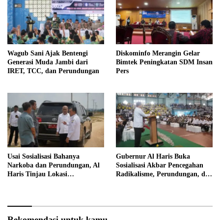
Wagub Sani Ajak Bentengi
Diskominfo Merangin Gelar
Generasi Muda Jambi dari
Bimtek Peningkatan SDM Insan
IRET, TCC, dan Perundungan
Pers
Usai Sosialisasi Bahanya
Gubernur Al Haris Buka
Narkoba dan Perundungan, Al
Sosialisasi Akbar Pencegahan
Haris Tinjau Lokasi
Radikalisme, Perundungan, dan
Pembangunan Sekolah Rakyat
Narkoba di Bungo
Rekomendasi untuk kamu