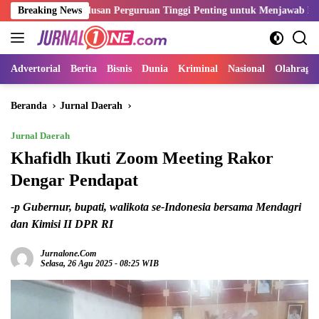
Langsung
si Lulusan Perguruan Tinggi Penting untuk Menjawab Kebutuhan Duni
Breaking News
ke
konten
Advertorial
Berita
Bisnis
Dunia
Kriminal
Nasional
Olahraga
Beranda
Jurnal Daerah
Jurnal Daerah
Khafidh Ikuti Zoom Meeting Rakor
Dengar Pendapat
-p Gubernur, bupati, walikota se-Indonesia bersama Mendagri
dan Kimisi II DPR RI
Jurnalone.com
Selasa, 26 Agu 2025 - 08:25 WIB