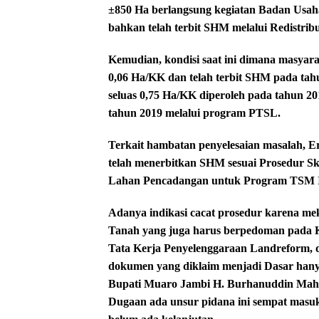
±850 Ha berlangsung kegiatan Badan Usa
bahkan telah terbit SHM melalui Redistrib
Kemudian, kondisi saat ini dimana masy
0,06 Ha/KK dan telah terbit SHM pada tah
seluas 0,75 Ha/KK diperoleh pada tahun 20
tahun 2019 melalui program PTSL.
Terkait hambatan penyelesaian masalah,
telah menerbitkan SHM sesuai Prosedur S
Lahan Pencadangan untuk Program TSM IV
Adanya indikasi cacat prosedur karena me
Tanah yang juga harus berpedoman pada 
Tata Kerja Penyelenggaraan Landreform, d
dokumen yang diklaim menjadi Dasar hany
Bupati Muaro Jambi H. Burhanuddin Mahir,
Dugaan ada unsur pidana ini sempat masuk