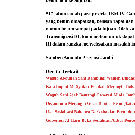
belum ada kelanjutan.
“17 tahun sudah para peserta TSM IV Gamb
yang belum didapatkan, belasan rapat dan s
namun belum sampai pada tujuan. Oleh kar
Transmigrasi RI, kami mohon untuk dapat
RI dalam rangka menyelesaikan masalah ini
Sumber/Kominfo Provinsi Jambi
Berita Terkait
Wagub Abdullah Sani Dampingi Wamen Dikdasm
Kata Bupati M. Syukur Pemkab Merangin Bukan
Wagub Sani Ajak Bentengi Generasi Muda Jam
Diskominfo Merangin Gelar Bimtek Peningkata
Usai Sosialisasi Bahanya Narkoba dan Perundu
Gubernur Al Haris Buka Sosialisasi Akbar Pen