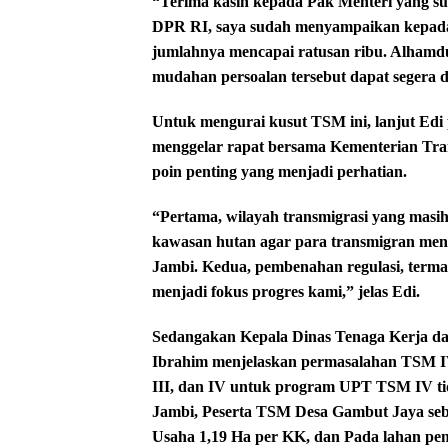
“Terima kasih kepada Pak Menteri yang sud
DPR RI, saya sudah menyampaikan kepada 
jumlahnya mencapai ratusan ribu. Alhamduli
mudahan persoalan tersebut dapat segera d
Untuk mengurai kusut TSM ini, lanjut Edi 
menggelar rapat bersama Kementerian Trans
poin penting yang menjadi perhatian.
“Pertama, wilayah transmigrasi yang masih
kawasan hutan agar para transmigran men
Jambi. Kedua, pembenahan regulasi, terma
menjadi fokus progres kami,” jelas Edi.
Sedangakan Kepala Dinas Tenaga Kerja d
Ibrahim menjelaskan permasalahan TSM I
III, dan IV untuk program UPT TSM IV 
Jambi, Peserta TSM Desa Gambut Jaya se
Usaha 1,19 Ha per KK, dan Pada lahan pe