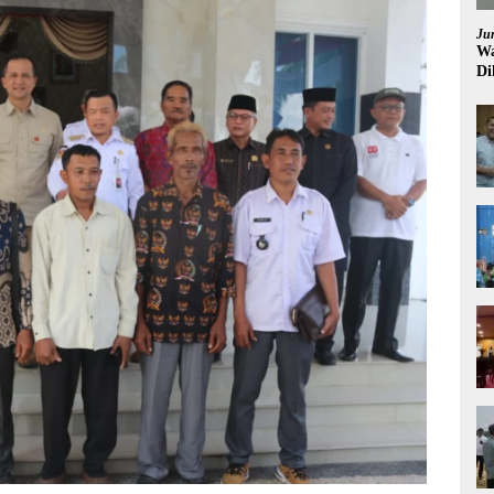
Ju
Wa
Di
Pi