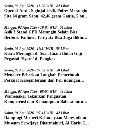
Senin, 03 Agu 2026 - 15:00 WIB
82 Lihat
Operasi Antik Siginjai 2026, Polres Merangin
Sita 64 gram Sabu, 42,46 gram Ganja, 5 butir
Extasi, dan 21 Tersangka
Minggu, 02 Agu 2026 - 19:04 WIB
64 Lihat
Asik!! Stand CFD Merangin Selain Bisa
Berburu Kuliner, Ternyata Bisa Juga Bikin
Paspor
Senin, 03 Agu 2026 - 11:41 WIB
58 Lihat
Kesra Merangin di Soal, Enam Bulan Gaji
Pegawai ‘Syara’ di Pangkas
Senin, 03 Agu 2026 - 07:02 WIB
50 Lihat
Menaker Beberkan Langkah Pemerintah
Perkuat Kesejahteraan dan Peli ndungan
Pekerja
Minggu, 02 Agu 2026 - 08:05 WIB
48 Lihat
Wamenaker Tekankan Penguatan
Kompetensi dan Kemampuan Bahasa untuk
Perluas Peluang Kerja
Sabtu, 01 Agu 2026 - 07:45 WIB
42 Lihat
Dampingi Menteri Kebudayaan Meresmikan
Museum Sriwijaya Dharmakirti, Al Haris: Ini
Bukti Rekam Jejak Peradaban Masa Lalu
Provinsi Jambi