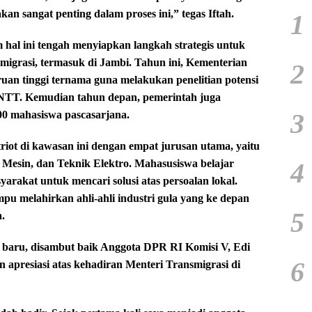
kan sangat penting dalam proses ini,” tegas Iftah.
1
 hal ini tengah menyiapkan langkah strategis untuk
grasi, termasuk di Jambi. Tahun ini, Kementerian
2
uan tinggi ternama guna melakukan penelitian potensi
 NTT. Kemudian tahun depan, pemerintah juga
3
0 mahasiswa pascasarjana.
t di kawasan ini dengan empat jurusan utama, yaitu
4
 Mesin, dan Teknik Elektro. Mahasusiswa belajar
yarakat untuk mencari solusi atas persoalan lokal.
u melahirkan ahli-ahli industri gula yang ke depan
5
.
 baru, disambut baik Anggota DPR RI Komisi V, Edi
6
apresiasi atas kehadiran Menteri Transmigrasi di