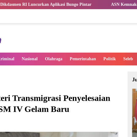
 Aplikasi Bungo Pintar
ASN Kemnaker Harus Hadirkan Damp
riminal
Nasional
Olahraga
Pemerintahan
Politik
Seleb
J
eri Transmigrasi Penyelesaian
TSM IV Gelam Baru