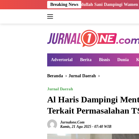
Langsung
Wagub Abdullah Sani Dampingi Wamen Dikdasmen RI Luncurkan
Breaking News
ke
konten
Advertorial
Berita
Bisnis
Dunia
K
Beranda
Jurnal Daerah
Jurnal Daerah
Al Haris Dampingi Ment
Terkait Permasalahan 
Jurnalone.com
Kamis, 21 Agu 2025 - 07:40 WIB