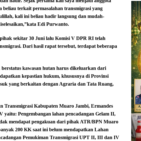
ah hadir. Sejak pertama kali saya menjadi anggota
beliau terkait permasalahan transmigrasi yang
llah, kali ini beliau hadir langsung dan mudah-
iselesaikan,”kata Edi Purwanto.
pihak sekitar 30 Juni lalu Komisi V DPR RI telah
migrasi. Dari hasil rapat tersebut, terdapat beberapa
 berstatus kawasan hutan harus dikeluarkan dari
dapatkan kepastian hukum, khususnya di Provinsi
suk yang berkaitan dengan Agraria dan Tata Ruang,
an Transmigrasi Kabupaten Muaro Jambi, Ermandes
V yaitu: Pengembangan lahan pencadangan Gelam II,
tidak mendapat pengakuan dari pihak ATR/BPN Muaro
banyak 200 KK saat ini belum mendapatkan Lahan
ncadangan Pemukiman Transmigrasi UPT II, III dan IV