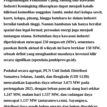
Pengembangan Pelabuhan Ujung Jabung dan Kawasan
Industri Kemingking diharapkan dapat menjadi katalis
hilirisasi komoditas unggulan Jambi, mulai dari kelapa sawit,
karet, kelapa, pinang, hingga batubara ke dalam industri
bernilai tambah tinggi. Namun hambatan tak hanya bersifat
spasial dan legal-formal; persoalan energi juga menjadi
tantangan utama. Kebutuhan daya kawasan industri
diperkirakan mencapai 250 megawatt (MW), sementara
pasokan listrik aktual di wilayah ini baru berkisar 150 MW,
sebuah defisit yang menghambat masuknya investasi hilir
secara signifikan (opendata.jambiprov.go.id).
Padahal secara agregat, PLN Unit Induk Distribusi
Sumatera Selatan, Jambi, dan Bengkulu (UID S2JB)
mencatatkan kapasitas daya sebesar 3.673 MW pada
pertengahan 2025, dengan beban puncak siang hari sekitar
1.247 MW, malam hari 1.537 MW, dan cadangan daya
mencapai 1.137 MW (antaranews.com). Sayangnya,
distribusi daya masih belum merata dan belum diarahkan