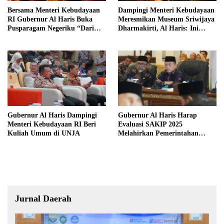
Bersama Menteri Kebudayaan
Dampingi Menteri Kebudayaan
RI Gubernur Al Haris Buka
Meresmikan Museum Sriwijaya
Pusparagam Negeriku “Dari
Dharmakirti, Al Haris: Ini
Jambi untuk Indonesia”
Bukti Rekam Jejak Peradaban
Masa Lalu Provinsi Jambi
Gubernur Al Haris Dampingi
Gubernur Al Haris Harap
Menteri Kebudayaan RI Beri
Evaluasi SAKIP 2025
Kuliah Umum di UNJA
Melahirkan Pemerintahan
Akuntabel dan Pelayanan
Publik Berkualitas
Jurnal Daerah