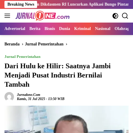
Langsung
men Dikdasmen RI Luncurkan Aplikasi Bungo Pintar
Breaking News
ASN Ke
ke
konten
Advertorial
Berita
Bisnis
Dunia
Kriminal
Nasional
Olahraga
Beranda
Jurnal Pemerintahan
Jurnal Pemerintahan
Dari Hulu ke Hilir: Saatnya Jambi
Menjadi Pusat Industri Bernilai
Tambah
Jurnalone.com
Kamis, 31 Jul 2025 - 13:50 WIB