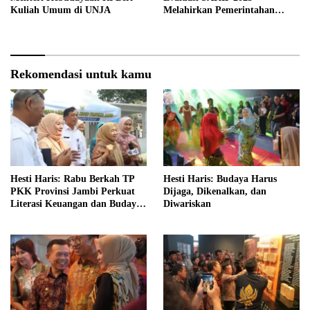
Kuliah Umum di UNJA
Melahirkan Pemerintahan
Akuntabel dan Pelayanan
Publik Berkualitas
Rekomendasi untuk kamu
Hesti Haris: Rabu Berkah TP
Hesti Haris: Budaya Harus
PKK Provinsi Jambi Perkuat
Dijaga, Dikenalkan, dan
Literasi Keuangan dan Budaya
Diwariskan
Kelola Sampah dari Rumah