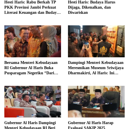
Hesti Haris: Rabu Berkah TP
Hesti Haris: Budaya Harus
PKK Provinsi Jambi Perkuat
Dijaga, Dikenalkan, dan
Literasi Keuangan dan Budaya
Diwariskan
Kelola Sampah dari Rumah
Bersama Menteri Kebudayaan
Dampingi Menteri Kebudayaan
RI Gubernur Al Haris Buka
Meresmikan Museum Sriwijaya
Pusparagam Negeriku “Dari
Dharmakirti, Al Haris: Ini
Jambi untuk Indonesia”
Bukti Rekam Jejak Peradaban
Masa Lalu Provinsi Jambi
Gubernur Al Haris Dampingi
Gubernur Al Haris Harap
Menteri Kebudayaan RI Beri
Evaluasi SAKIP 2025