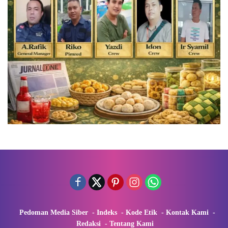
Pedoman Media Siber
Indeks
Kode Etik
Kontak Kami
Redaksi
Tentang Kami