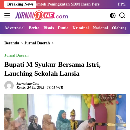
Langsung
 Gelar Bimtek Peningkatan SDM Insan Pers
Breaking News
PPSPI Kukuhkan Pe
ke
konten
Advertorial
Berita
Bisnis
Dunia
Kriminal
Nasional
Olahraga
Beranda
Jurnal Daerah
Jurnal Daerah
Bupati M Syukur Bersama Istri,
Lauching Sekolah Lansia
Jurnalone.com
Kamis, 24 Jul 2025 - 13:01 WIB