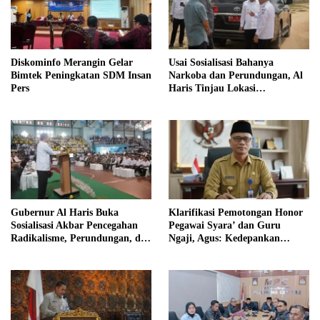
Diskominfo Merangin Gelar
Usai Sosialisasi Bahanya
Bimtek Peningkatan SDM Insan
Narkoba dan Perundungan, Al
Pers
Haris Tinjau Lokasi
Pembangunan Sekolah Rakyat
Gubernur Al Haris Buka
Klarifikasi Pemotongan Honor
Sosialisasi Akbar Pencegahan
Pegawai Syara’ dan Guru
Radikalisme, Perundungan, dan
Ngaji, Agus: Kedepankan
Narkoba di Bungo
Tabayyun