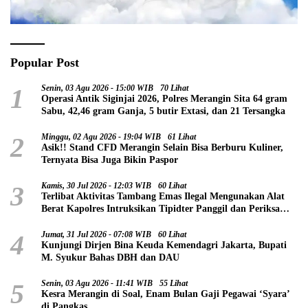
Popular Post
1
Senin, 03 Agu 2026 - 15:00 WIB
70 Lihat
Operasi Antik Siginjai 2026, Polres Merangin Sita 64 gram
Sabu, 42,46 gram Ganja, 5 butir Extasi, dan 21 Tersangka
2
Minggu, 02 Agu 2026 - 19:04 WIB
61 Lihat
Asik!! Stand CFD Merangin Selain Bisa Berburu Kuliner,
Ternyata Bisa Juga Bikin Paspor
3
Kamis, 30 Jul 2026 - 12:03 WIB
60 Lihat
Terlibat Aktivitas Tambang Emas Ilegal Mengunakan Alat
Berat Kapolres Intruksikan Tipidter Panggil dan Periksa
Oknum PPPK SD 94 Desa Tanjung Mudo
4
Jumat, 31 Jul 2026 - 07:08 WIB
60 Lihat
Kunjungi Dirjen Bina Keuda Kemendagri Jakarta, Bupati
M. Syukur Bahas DBH dan DAU
5
Senin, 03 Agu 2026 - 11:41 WIB
55 Lihat
Kesra Merangin di Soal, Enam Bulan Gaji Pegawai ‘Syara’
di Pangkas