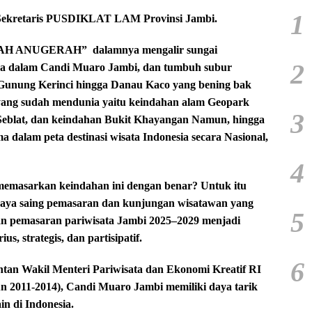
1
 Sekretaris PUSDIKLAT LAM Provinsi Jambi.
ALAH ANUGERAH”
dalamnya mengalir sungai
2
tua dalam Candi Muaro Jambi, dan tumbuh subur
Gunung Kerinci hingga Danau Kaco yang bening bak
 yang sudah mendunia yaitu keindahan alam Geopark
3
Seblat, dan keindahan Bukit Khayangan Namun, hingga
 dalam peta destinasi wisata Indonesia secara Nasional,
4
 memasarkan keindahan ini dengan benar? Untuk itu
 daya saing pemasaran dan kunjungan wisatawan yang
5
kan pemasaran pariwisata Jambi 2025–2029 menjadi
us, strategis, dan partisipatif.
6
tan Wakil Menteri Pariwisata dan Ekonomi Kreatif RI
 2011-2014), Candi Muaro Jambi memiliki daya tarik
ain di Indonesia.