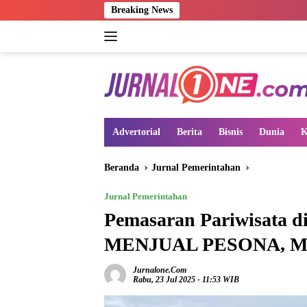
Langsung
Breaking News
ke
konten
Advertorial
Berita
Bisnis
Dunia
K
Beranda
Jurnal Pemerintahan
Jurnal Pemerintahan
Pemasaran Pariwisata di
MENJUAL PESONA, 
Jurnalone.com
Rabu, 23 Jul 2025 - 11:53 WIB