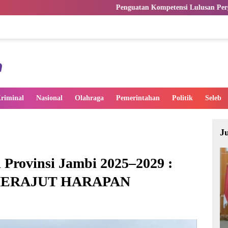
Penguatan Kompetensi Lulusan Perguruan Tinggi Pentin
riminal
Nasional
Olahraga
Pemerintahan
Politik
Seleb
J
 Provinsi Jambi 2025–2029 :
MERAJUT HARAPAN