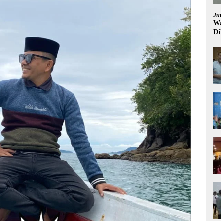
Ju
Wa
Di
Pi