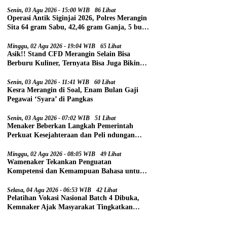
Senin, 03 Agu 2026 - 15:00 WIB
86 Lihat
Operasi Antik Siginjai 2026, Polres Merangin
Sita 64 gram Sabu, 42,46 gram Ganja, 5 butir
Extasi, dan 21 Tersangka
Minggu, 02 Agu 2026 - 19:04 WIB
65 Lihat
Asik!! Stand CFD Merangin Selain Bisa
Berburu Kuliner, Ternyata Bisa Juga Bikin
Paspor
Senin, 03 Agu 2026 - 11:41 WIB
60 Lihat
Kesra Merangin di Soal, Enam Bulan Gaji
Pegawai ‘Syara’ di Pangkas
Senin, 03 Agu 2026 - 07:02 WIB
51 Lihat
Menaker Beberkan Langkah Pemerintah
Perkuat Kesejahteraan dan Peli ndungan
Pekerja
Minggu, 02 Agu 2026 - 08:05 WIB
49 Lihat
Wamenaker Tekankan Penguatan
Kompetensi dan Kemampuan Bahasa untuk
Perluas Peluang Kerja
Selasa, 04 Agu 2026 - 06:53 WIB
42 Lihat
Pelatihan Vokasi Nasional Batch 4 Dibuka,
Kemnaker Ajak Masyarakat Tingkatkan
Kompetensi