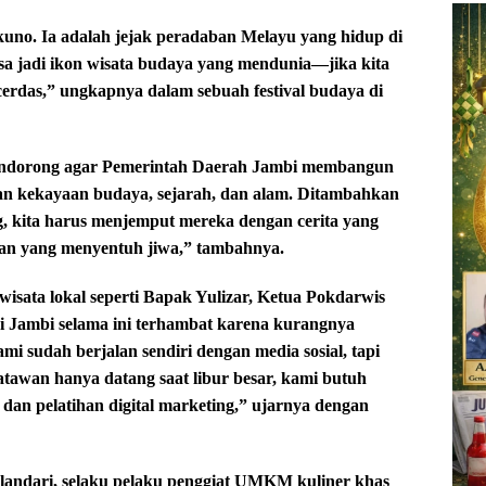
uno. Ia adalah jejak peradaban Melayu yang hidup di
isa jadi ikon wisata budaya yang mendunia—jika kita
das,” ungkapnya dalam sebuah festival budaya di
mendorong agar Pemerintah Daerah Jambi membangun
an kekayaan budaya, sejarah, dan alam. Ditambahkan
, kita harus menjemput mereka dengan cerita yang
an yang menyentuh jiwa,” tambahnya.
wisata lokal seperti Bapak Yulizar, Ketua Pokdarwis
 Jambi selama ini terhambat karena kurangnya
 sudah berjalan sendiri dengan media sosial, tapi
atawan hanya datang saat libur besar, kami butuh
 dan pelatihan digital marketing,” ujarnya dengan
landari, selaku pelaku penggiat UMKM kuliner khas