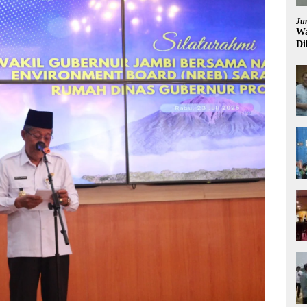
Ju
Wa
Di
Pi