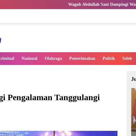
Wagub Abdullah Sani Dampingi Wamen Dikdasmen RI Luncur
riminal
Nasional
Olahraga
Pemerintahan
Politik
Seleb
J
gi Pengalaman Tanggulangi