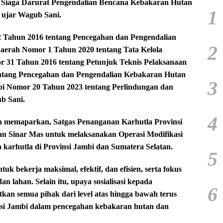
 Siaga Darurat Pengendalian Bencana Kebakaran Hutan
1
 ujar Wagub Sani.
 Tahun 2016 tentang Pencegahan dan Pengendalian
2
erah Nomor 1 Tahun 2020 tentang Tata Kelola
 31 Tahun 2016 tentang Petunjuk Teknis Pelaksanaan
ntang Pencegahan dan Pengendalian Kebakaran Hutan
3
i Nomor 20 Tahun 2023 tentang Perlindungan dan
b Sani.
4
a memaparkan, Satgas Penanganan Karhutla Provinsi
an Sinar Mas untuk melaksanakan Operasi Modifikasi
arhutla di Provinsi Jambi dan Sumatera Selatan.
5
k bekerja maksimal, efektif, dan efisien, serta fokus
 lahan. Selain itu, upaya sosialisasi kepada
6
tkan semua pihak dari level atas hingga bawah terus
nsi Jambi dalam pencegahan kebakaran hutan dan