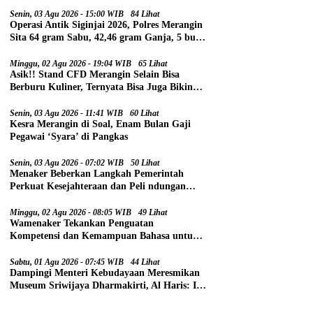
Senin, 03 Agu 2026 - 15:00 WIB
84 Lihat
Operasi Antik Siginjai 2026, Polres Merangin
Sita 64 gram Sabu, 42,46 gram Ganja, 5 butir
Extasi, dan 21 Tersangka
Minggu, 02 Agu 2026 - 19:04 WIB
65 Lihat
Asik!! Stand CFD Merangin Selain Bisa
Berburu Kuliner, Ternyata Bisa Juga Bikin
Paspor
Senin, 03 Agu 2026 - 11:41 WIB
60 Lihat
Kesra Merangin di Soal, Enam Bulan Gaji
Pegawai ‘Syara’ di Pangkas
Senin, 03 Agu 2026 - 07:02 WIB
50 Lihat
Menaker Beberkan Langkah Pemerintah
Perkuat Kesejahteraan dan Peli ndungan
Pekerja
Minggu, 02 Agu 2026 - 08:05 WIB
49 Lihat
Wamenaker Tekankan Penguatan
Kompetensi dan Kemampuan Bahasa untuk
Perluas Peluang Kerja
Sabtu, 01 Agu 2026 - 07:45 WIB
44 Lihat
Dampingi Menteri Kebudayaan Meresmikan
Museum Sriwijaya Dharmakirti, Al Haris: Ini
Bukti Rekam Jejak Peradaban Masa Lalu
Provinsi Jambi