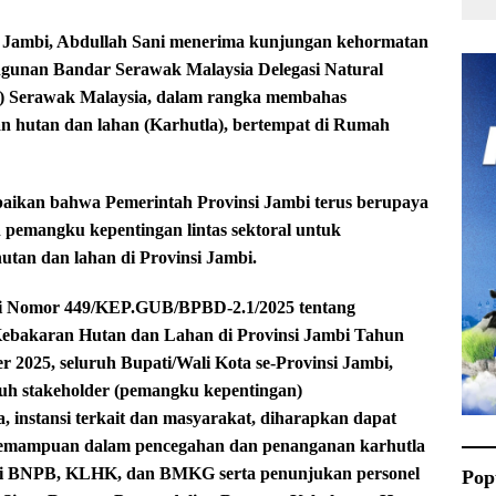
Jambi, Abdullah Sani menerima kunjungan kehormatan
gunan Bandar Serawak Malaysia Delegasi Natural
) Serawak Malaysia, dalam rangka membahas
 hutan dan lahan (Karhutla), bertempat di Rumah
kan bahwa Pemerintah Provinsi Jambi terus berupaya
 pemangku kepentingan lintas sektoral untuk
an dan lahan di Provinsi Jambi.
bi Nomor 449/KEP.GUB/BPBD-2.1/2025 tentang
Kebakaran Hutan dan Lahan di Provinsi Jambi Tahun
er 2025, seluruh Bupati/Wali Kota se-Provinsi Jambi,
uh stakeholder (pemangku kepentingan)
, instansi terkait dan masyarakat, diharapkan dapat
kemampuan dalam pencegahan dan penanganan karhutla
lui BNPB, KLHK, dan BMKG serta penunjukan personel
Pop