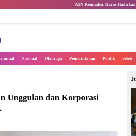
ASN Kemnaker Harus Hadirkan Dampak Nyata bagi 
riminal
Nasional
Olahraga
Pemerintahan
Politik
Seleb
J
n Unggulan dan Korporasi
.