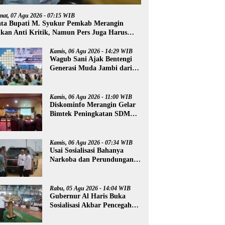
mat, 07 Agu 2026 - 07:15 WIB
ta Bupati M. Syukur Pemkab Merangin
kan Anti Kritik, Namun Pers Juga Harus
ofesional
Kamis, 06 Agu 2026 - 14:29 WIB
Wagub Sani Ajak Bentengi
Generasi Muda Jambi dari
IRET, TCC, dan
Perundungan
Kamis, 06 Agu 2026 - 11:00 WIB
Diskominfo Merangin Gelar
Bimtek Peningkatan SDM
Insan Pers
Kamis, 06 Agu 2026 - 07:34 WIB
Usai Sosialisasi Bahanya
Narkoba dan Perundungan,
Al Haris Tinjau Lokasi
Pembangunan Sekolah
Rakyat
Rabu, 05 Agu 2026 - 14:04 WIB
Gubernur Al Haris Buka
Sosialisasi Akbar Pencegahan
Radikalisme, Perundungan,
dan Narkoba di Bungo