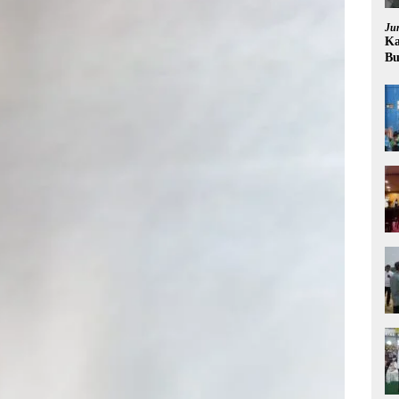
Ju
Ka
Bu
Pr