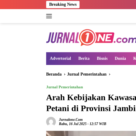
Langsung
Breaking News
ke
konten
Advertorial
Berita
Bisnis
Dunia
K
Beranda
Jurnal Pemerintahan
Jurnal Pemerintahan
Arah Kebijakan Kawasa
Petani di Provinsi Jambi
Jurnalone.com
Rabu, 16 Jul 2025 - 12:57 WIB