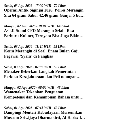
Senin, 03 Agu 2026 - 15:00 WIB
79 Lihat
Operasi Antik Siginjai 2026, Polres Merangin
Sita 64 gram Sabu, 42,46 gram Ganja, 5 butir
Extasi, dan 21 Tersangka
Minggu, 02 Agu 2026 - 19:04 WIB
64 Lihat
Asik!! Stand CFD Merangin Selain Bisa
Berburu Kuliner, Ternyata Bisa Juga Bikin
Paspor
Senin, 03 Agu 2026 - 11:41 WIB
58 Lihat
Kesra Merangin di Soal, Enam Bulan Gaji
Pegawai ‘Syara’ di Pangkas
Senin, 03 Agu 2026 - 07:02 WIB
50 Lihat
Menaker Beberkan Langkah Pemerintah
Perkuat Kesejahteraan dan Peli ndungan
Pekerja
Minggu, 02 Agu 2026 - 08:05 WIB
48 Lihat
Wamenaker Tekankan Penguatan
Kompetensi dan Kemampuan Bahasa untuk
Perluas Peluang Kerja
Sabtu, 01 Agu 2026 - 07:45 WIB
42 Lihat
Dampingi Menteri Kebudayaan Meresmikan
Museum Sriwijaya Dharmakirti, Al Haris: Ini
Bukti Rekam Jejak Peradaban Masa Lalu
Provinsi Jambi