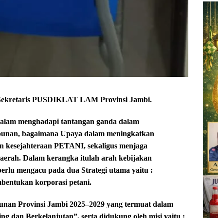
Sekretaris PUSDIKLAT LAM Provinsi Jambi.
dalam menghadapi tantangan ganda dalam
bunan, bagaimana Upaya dalam meningkatkan
n kesejahteraan PETANI, sekaligus menjaga
daerah. Dalam kerangka itulah arah kebijakan
rlu mengacu pada dua Strategi utama yaitu :
entukan korporasi petani.
gunan Provinsi Jambi 2025–2029 yang termuat dalam
 dan Berkelanjutan”, serta didukung oleh misi yaitu :