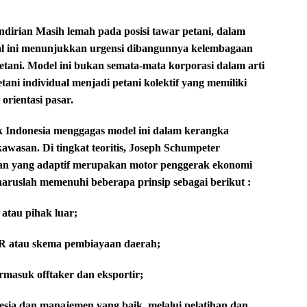
irian Masih lemah pada posisi tawar petani, dalam
Hal ini menunjukkan urgensi dibangunnya kelembagaan
etani. Model ini bukan semata-mata korporasi dalam arti
etani individual menjadi petani kolektif yang memiliki
rientasi pasar.
k Indonesia menggagas model ini dalam kerangka
kawasan. Di tingkat teoritis, Joseph Schumpeter
an yang adaptif merupakan motor penggerak ekonomi
aruslah memenuhi beberapa prinsip sebagai berikut :
 atau pihak luar;
UR atau skema pembiayaan daerah;
rmasuk offtaker dan eksportir;
ia dan manajemen yang baik, melalui pelatihan dan