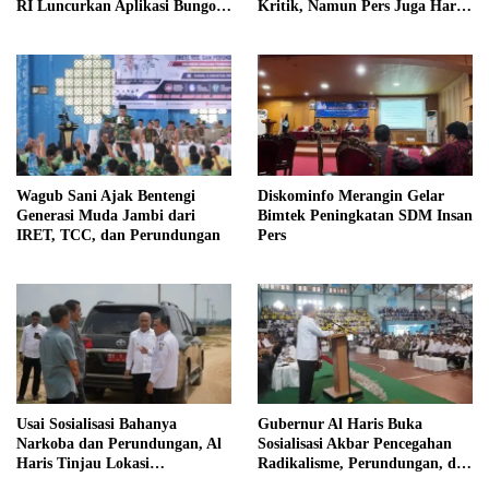
RI Luncurkan Aplikasi Bungo
Kritik, Namun Pers Juga Harus
Pintar
Profesional
Wagub Sani Ajak Bentengi
Diskominfo Merangin Gelar
Generasi Muda Jambi dari
Bimtek Peningkatan SDM Insan
IRET, TCC, dan Perundungan
Pers
Usai Sosialisasi Bahanya
Gubernur Al Haris Buka
Narkoba dan Perundungan, Al
Sosialisasi Akbar Pencegahan
Haris Tinjau Lokasi
Radikalisme, Perundungan, dan
Pembangunan Sekolah Rakyat
Narkoba di Bungo