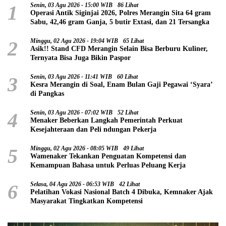
1
Senin, 03 Agu 2026 - 15:00 WIB
86 Lihat
Operasi Antik Siginjai 2026, Polres Merangin Sita 64 gram
Sabu, 42,46 gram Ganja, 5 butir Extasi, dan 21 Tersangka
2
Minggu, 02 Agu 2026 - 19:04 WIB
65 Lihat
Asik!! Stand CFD Merangin Selain Bisa Berburu Kuliner,
Ternyata Bisa Juga Bikin Paspor
3
Senin, 03 Agu 2026 - 11:41 WIB
60 Lihat
Kesra Merangin di Soal, Enam Bulan Gaji Pegawai ‘Syara’
di Pangkas
4
Senin, 03 Agu 2026 - 07:02 WIB
52 Lihat
Menaker Beberkan Langkah Pemerintah Perkuat
Kesejahteraan dan Peli ndungan Pekerja
5
Minggu, 02 Agu 2026 - 08:05 WIB
49 Lihat
Wamenaker Tekankan Penguatan Kompetensi dan
Kemampuan Bahasa untuk Perluas Peluang Kerja
6
Selasa, 04 Agu 2026 - 06:53 WIB
42 Lihat
Pelatihan Vokasi Nasional Batch 4 Dibuka, Kemnaker Ajak
Masyarakat Tingkatkan Kompetensi