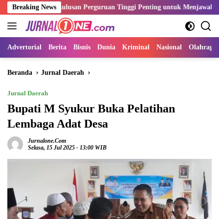
Langsung
ensi Lulusan Perguruan Tinggi Penting untuk Menjawab Kebutuhan Du
Breaking News
ke
konten
Advertorial
Berita
Bisnis
Dunia
Kriminal
Nasional
Olahraga
Beranda
Jurnal Daerah
Jurnal Daerah
Bupati M Syukur Buka Pelatihan
Lembaga Adat Desa
Jurnalone.com
Selasa, 15 Jul 2025 - 13:00 WIB