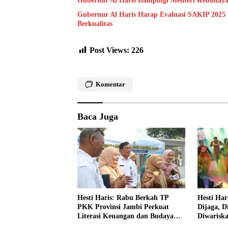
Gubernur Al Haris Dampingi Menteri Kebuday
Gubernur Al Haris Harap Evaluasi SAKIP 2025
Berkualitas
Post Views:
226
Komentar
Baca Juga
Hesti Haris: Rabu Berkah TP
Hesti Har
PKK Provinsi Jambi Perkuat
Dijaga, D
Literasi Keuangan dan Budaya
Diwarisk
Kelola Sampah dari Rumah