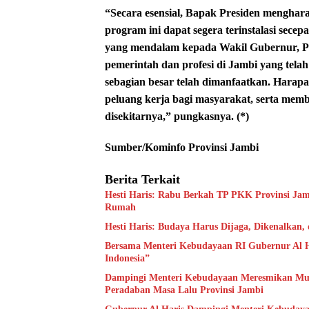
“Secara esensial, Bapak Presiden mengha
program ini dapat segera terinstalasi sec
yang mendalam kepada Wakil Gubernur, Po
pemerintah dan profesi di Jambi yang tel
sebagian besar telah dimanfaatkan. Harap
peluang kerja bagi masyarakat, serta mem
disekitarnya,” pungkasnya. (*)
Sumber/Kominfo Provinsi Jambi
Berita Terkait
Hesti Haris: Rabu Berkah TP PKK Provinsi Jam
Rumah
Hesti Haris: Budaya Harus Dijaga, Dikenalkan,
Bersama Menteri Kebudayaan RI Gubernur Al H
Indonesia”
Dampingi Menteri Kebudayaan Meresmikan Muse
Peradaban Masa Lalu Provinsi Jambi