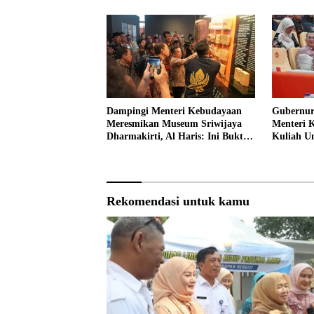
Dampingi Menteri Kebudayaan
Gubernur
Meresmikan Museum Sriwijaya
Menteri 
Dharmakirti, Al Haris: Ini Bukti
Kuliah 
Rekam Jejak Peradaban Masa
Lalu Provinsi Jambi
Rekomendasi untuk kamu