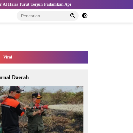
un Padamkan Api
Kemnaker dan Indo-Rama Perkuat TKM lewat
Viral
urnal Daerah