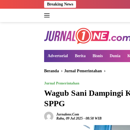
Langsung
Breaking News
ke
konten
Advertorial
Berita
Bisnis
Dunia
K
Beranda
Jurnal Pemerintahan
Jurnal Pemerintahan
Wagub Sani Dampingi K
SPPG
Jurnalone.com
Rabu, 09 Jul 2025 - 08:58 WIB