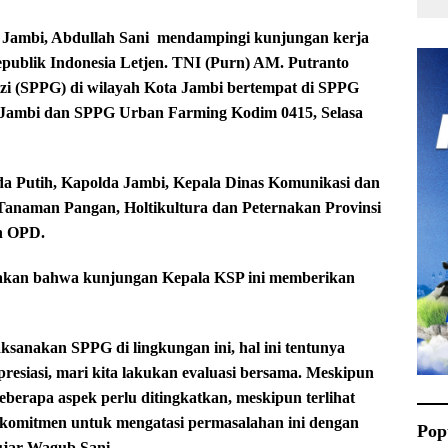
Jambi, Abdullah Sani mendampingi kunjungan kerja
publik Indonesia Letjen. TNI (Purn) AM. Putranto
i (SPPG) di wilayah Kota Jambi bertempat di SPPG
 Jambi dan SPPG Urban Farming Kodim 0415, Selasa
a Putih, Kapolda Jambi, Kepala Dinas Komunikasi dan
 Tanaman Pangan, Holtikultura dan Peternakan Provinsi
n OPD.
kan bahwa kunjungan Kepala KSP ini memberikan
ksanakan SPPG di lingkungan ini, hal ini tentunya
esiasi, mari kita lakukan evaluasi bersama. Meskipun
eberapa aspek perlu ditingkatkan, meskipun terlihat
rkomitmen untuk mengatasi permasalahan ini dengan
Pop
ujar Wagub Sani.