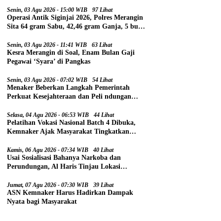
Senin, 03 Agu 2026 - 15:00 WIB
97 Lihat
Operasi Antik Siginjai 2026, Polres Merangin
Sita 64 gram Sabu, 42,46 gram Ganja, 5 butir
Extasi, dan 21 Tersangka
Senin, 03 Agu 2026 - 11:41 WIB
63 Lihat
Kesra Merangin di Soal, Enam Bulan Gaji
Pegawai ‘Syara’ di Pangkas
Senin, 03 Agu 2026 - 07:02 WIB
54 Lihat
Menaker Beberkan Langkah Pemerintah
Perkuat Kesejahteraan dan Peli ndungan
Pekerja
Selasa, 04 Agu 2026 - 06:53 WIB
44 Lihat
Pelatihan Vokasi Nasional Batch 4 Dibuka,
Kemnaker Ajak Masyarakat Tingkatkan
Kompetensi
Kamis, 06 Agu 2026 - 07:34 WIB
40 Lihat
Usai Sosialisasi Bahanya Narkoba dan
Perundungan, Al Haris Tinjau Lokasi
Pembangunan Sekolah Rakyat
Jumat, 07 Agu 2026 - 07:30 WIB
39 Lihat
ASN Kemnaker Harus Hadirkan Dampak
Nyata bagi Masyarakat