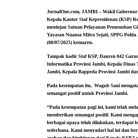
JurnalOne.com, JAMBI – Wakil Gubernur 
Kepala Kantor Staf Kepresidenan (KSP) Re
meninjau Satuan Pelayanan Pemenuhan Giz
Yayasan Nuansa Mitra Sejati, SPPG Polda
(08/07/2025) kemaren.
Tampak hadir Staf KSP, Danren 042 Garud
Informatika Provinsi Jambi, Kepala Dinas
Jambi, Kepala Bappeda Provinsi Jambi da
Pada kesempatan itu,
Wagub Sani mengata
semangat positif untuk Provinsi Jambi.
“Pada kesempatan pagi ini, kami telah mela
memberikan semangat positif. Kami mengapr
berbagai upaya telah dilakukan, terdapat b
sederhana. Kami menyadari hal ini dan be
arahan dan bimbingan dari Kepala KSP,” 