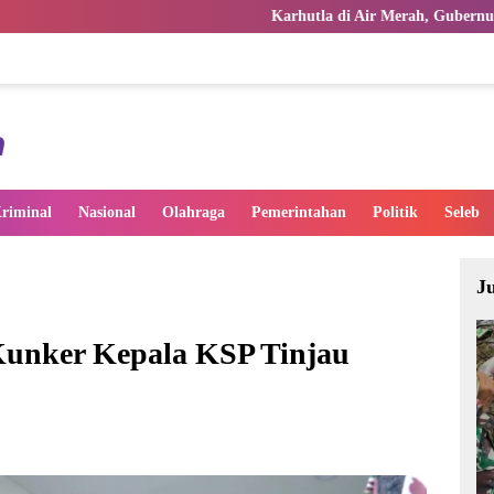
Karhutla di Air Merah, Gubernur Al Haris Turut Terj
riminal
Nasional
Olahraga
Pemerintahan
Politik
Seleb
J
unker Kepala KSP Tinjau