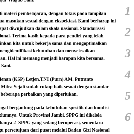
1
ali materi pembelajaran, dengan fokus pada tampilan
a masukan sesuai dengan ekspektasi. Kami berharap ini
2
pat diwujudkan dalam skala nasional. Standarisasi
onal. Terima kasih kepada para pendiri yang telah
nkan kita untuk bekerja sama dan mengoptimalkan
3
engidentifikasi kebutuhan dan menyelesaikan
iau. Hal ini memang menjadi harapan kita bersama.
 Sani.
4
idenan (KSP) Letjen.TNI (Purn) AM. Putranto
tra Sejati sudah cukup baik sesuai dengan standar
5
 beberapa perbaikan yang diperlukan.
angat bergantung pada kebutuhan spesifik dan kondisi
6
elumnya. Untuk Provinsi Jambi, SPPG ini dikelola
 hanya 2
SPPG yang sedang beroperasi, sementara
 persetujuan dari pusat melalui Badan Gizi Nasional