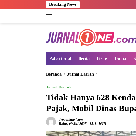
Langsung
Breaking News
ke
konten
Advertorial
Berita
Bisnis
Dunia
K
Beranda
Jurnal Daerah
Jurnal Daerah
Tidak Hanya 628 Kenda
Pajak, Mobil Dinas Bupa
Jurnalone.com
Rabu, 09 Jul 2025 - 15:11 WIB