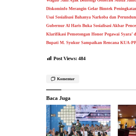
Wagub Sani Ajak Bentengi Generasi Muda Jam
Diskominfo Merangin Gelar Bimtek Peningkata
Usai Sosialisasi Bahanya Narkoba dan Perundu
Gubernur Al Haris Buka Sosialisasi Akbar Pen
Klarifikasi Pemotongan Honor Pegawai Syara’
Bupati M. Syukur Sampaikan Rencana KUA-P
Post Views:
484
Komentar
Baca Juga