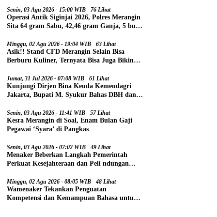
Senin, 03 Agu 2026 - 15:00 WIB
76 Lihat
Operasi Antik Siginjai 2026, Polres Merangin
Sita 64 gram Sabu, 42,46 gram Ganja, 5 butir
Extasi, dan 21 Tersangka
Minggu, 02 Agu 2026 - 19:04 WIB
63 Lihat
Asik!! Stand CFD Merangin Selain Bisa
Berburu Kuliner, Ternyata Bisa Juga Bikin
Paspor
Jumat, 31 Jul 2026 - 07:08 WIB
61 Lihat
Kunjungi Dirjen Bina Keuda Kemendagri
Jakarta, Bupati M. Syukur Bahas DBH dan
DAU
Senin, 03 Agu 2026 - 11:41 WIB
57 Lihat
Kesra Merangin di Soal, Enam Bulan Gaji
Pegawai ‘Syara’ di Pangkas
Senin, 03 Agu 2026 - 07:02 WIB
49 Lihat
Menaker Beberkan Langkah Pemerintah
Perkuat Kesejahteraan dan Peli ndungan
Pekerja
Minggu, 02 Agu 2026 - 08:05 WIB
48 Lihat
Wamenaker Tekankan Penguatan
Kompetensi dan Kemampuan Bahasa untuk
Perluas Peluang Kerja