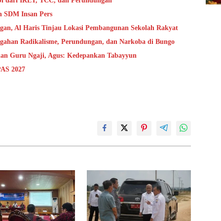
bi dari IRET, TCC, dan Perundungan
n SDM Insan Pers
ngan, Al Haris Tinjau Lokasi Pembangunan Sekolah Rakyat
cegahan Radikalisme, Perundungan, dan Narkoba di Bungo
 dan Guru Ngaji, Agus: Kedepankan Tabayyun
PAS 2027