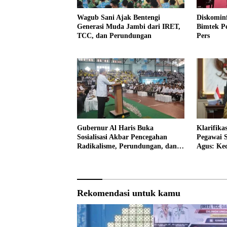
Wagub Sani Ajak Bentengi
Diskomin
Generasi Muda Jambi dari IRET,
Bimtek P
TCC, dan Perundungan
Pers
Gubernur Al Haris Buka
Klarifik
Sosialisasi Akbar Pencegahan
Pegawai S
Radikalisme, Perundungan, dan
Agus: Ke
Narkoba di Bungo
Rekomendasi untuk kamu