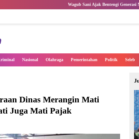
Wagub Sani Ajak Bentengi Generasi Muda Jambi dari IRET
riminal
Nasional
Olahraga
Pemerintahan
Politik
Seleb
J
raan Dinas Merangin Mati
ti Juga Mati Pajak