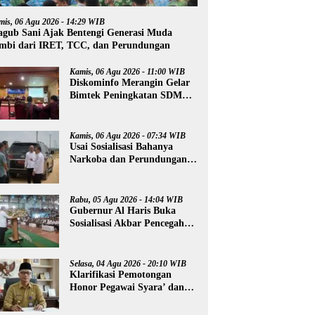
mis, 06 Agu 2026 - 14:29 WIB
gub Sani Ajak Bentengi Generasi Muda
mbi dari IRET, TCC, dan Perundungan
Kamis, 06 Agu 2026 - 11:00 WIB
Diskominfo Merangin Gelar
Bimtek Peningkatan SDM
Insan Pers
Kamis, 06 Agu 2026 - 07:34 WIB
Usai Sosialisasi Bahanya
Narkoba dan Perundungan,
Al Haris Tinjau Lokasi
Pembangunan Sekolah
Rakyat
Rabu, 05 Agu 2026 - 14:04 WIB
Gubernur Al Haris Buka
Sosialisasi Akbar Pencegahan
Radikalisme, Perundungan,
dan Narkoba di Bungo
Selasa, 04 Agu 2026 - 20:10 WIB
Klarifikasi Pemotongan
Honor Pegawai Syara’ dan
Guru Ngaji, Agus:
Kedepankan Tabayyun